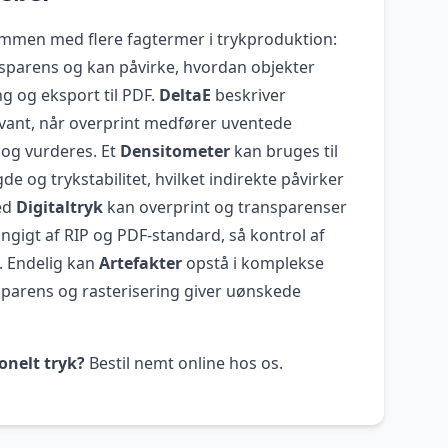
mmen med flere fagtermer i trykproduktion:
nsparens og kan påvirke, hvordan objekter
g og eksport til PDF.
DeltaE
beskriver
levant, når overprint medfører uventede
s og vurderes. Et
Densitometer
kan bruges til
e og trykstabilitet, hvilket indirekte påvirker
ed
Digitaltryk
kan overprint og transparenser
ængigt af RIP og PDF-standard, så kontrol af
g. Endelig kan
Artefakter
opstå i komplekse
ansparens og rasterisering giver uønskede
onelt tryk?
Bestil nemt online hos os.