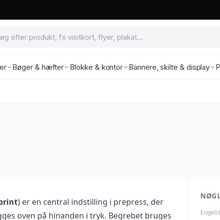
ter
Bøger & hæfter
Blokke & kontor
Bannere, skilte & display
P
NØG
print
) er en central indstilling i prepress, der
Engels
ægges oven på hinanden i tryk. Begrebet bruges