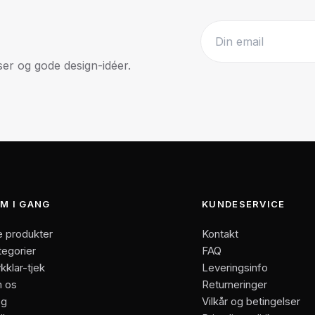
r og gode design-idéer.
Website
M I GANG
KUNDESERVICE
e produkter
Kontakt
tegorier
FAQ
kklar-tjek
Leveringsinfo
 os
Returneringer
og
Vilkår og betingelser