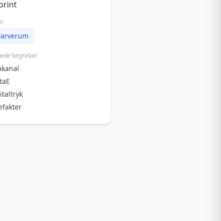
print
ri
Farverum
rede begreber
akanal
taE
italtryk
efakter