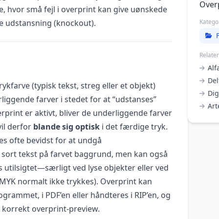
Over
, hvor små fejl i overprint kan give uønskede
de udstansning (knockout).
Katego
Relate
Alf
Del
ykfarve (typisk tekst, streg eller et objekt)
Dig
iggende farver i stedet for at “udstanses”
Art
rprint er aktivt, bliver de underliggende farver
vil derfor
blande sig optisk
i det færdige tryk.
s ofte bevidst for at undgå
d sort tekst på farvet baggrund, men kan også
s utilsigtet—særligt ved lyse objekter eller ved
CMYK normalt ikke trykkes). Overprint kan
ogrammet, i PDF’en eller håndteres i RIP’en, og
n korrekt overprint-preview.