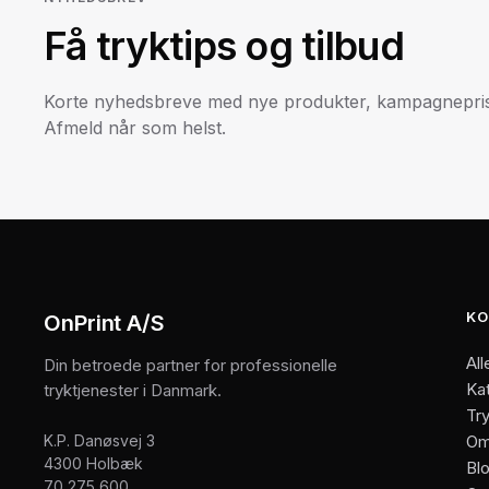
Få tryktips og tilbud
Korte nyhedsbreve med nye produkter, kampagneprise
Afmeld når som helst.
KO
OnPrint A/S
All
Din betroede partner for professionelle
Ka
tryktjenester i Danmark.
Try
K.P. Danøsvej 3
Om
4300 Holbæk
Bl
70 275 600