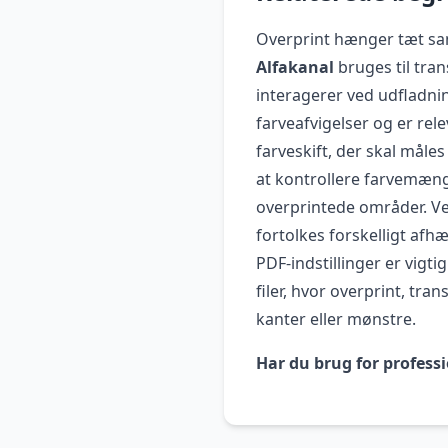
Overprint hænger tæt sa
Alfakanal
bruges til tra
interagerer ved udfladnin
farveafvigelser og er re
farveskift, der skal måle
at kontrollere farvemængd
overprintede områder. V
fortolkes forskelligt afh
PDF-indstillinger er vigti
filer, hvor overprint, tr
kanter eller mønstre.
Har du brug for professi