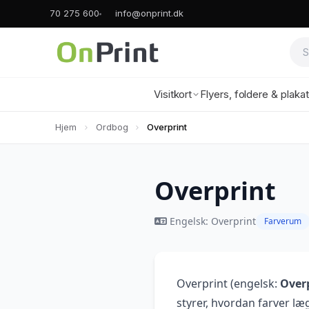
70 275 600
info@onprint.dk
Visitkort
Flyers, foldere & plaka
Hjem
Ordbog
Overprint
Overprint
Engelsk: Overprint
Farverum
Overprint (engelsk:
Over
styrer, hvordan farver l