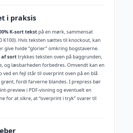
t i praksis
00% K-sort tekst
på en mørk, sammensat
 K100). Hvis teksten sættes til knockout, kan
er give hvide “glorier” omkring bogstaverne.
 af sort
trykkes teksten oven på baggrunden,
ne, og læsbarheden forbedres. Omvendt kan en
go ved en fejl står til overprint oven på en blå
e grønt, fordi farverne blandes. I prepress bør
nt-preview i PDF-visning og eventuelt en
 for at sikre, at “overprint i tryk” svarer til
reber