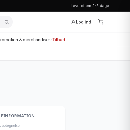
Leveret om 2-3 dage
Log ind
romotion & merchandise
Tilbud
LEINFORMATION
k betegnelse