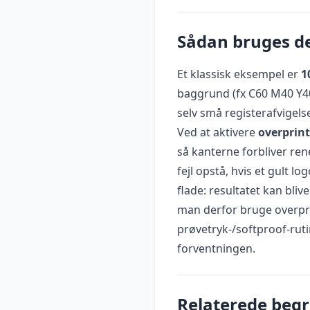
Sådan bruges de
Et klassisk eksempel er
1
baggrund (fx C60 M40 Y40
selv små registerafvigels
Ved at aktivere
overprint
så kanterne forbliver re
fejl opstå, hvis et gult lo
flade: resultatet kan bliv
man derfor bruge overpri
prøvetryk-/softproof-rutine
forventningen.
Relaterede beg