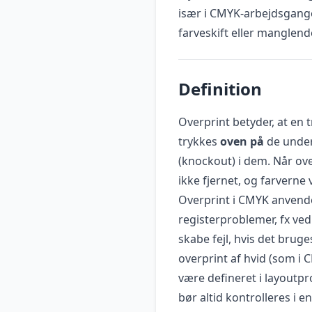
især i CMYK-arbejdsgange
farveskift eller manglen
Definition
Overprint betyder, at en tr
trykkes
oven på
de underl
(knockout) i dem. Når ove
ikke fjernet, og farverne 
Overprint i CMYK anvende
registerproblemer, fx ve
skabe fejl, hvis det bruge
overprint af hvid (som i 
være defineret i layoutpr
bør altid kontrolleres i e