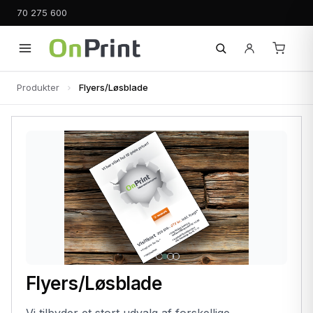
70 275 600
Produkter
Flyers/Løsblade
Flyers/Løsblade
Vi tilbyder et stort udvalg af forskellige