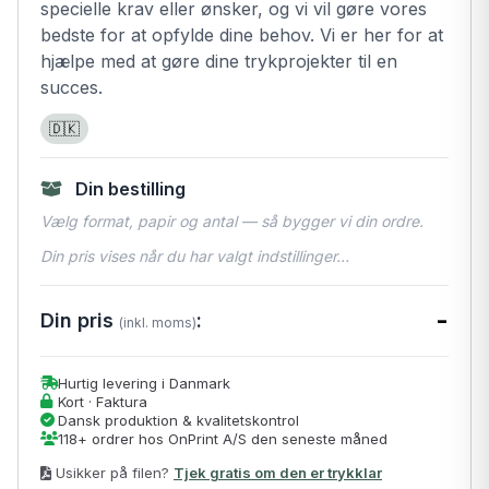
specielle krav eller ønsker, og vi vil gøre vores
bedste for at opfylde dine behov. Vi er her for at
hjælpe med at gøre dine trykprojekter til en
succes.
🇩🇰
Din bestilling
Vælg format, papir og antal — så bygger vi din ordre.
Din pris vises når du har valgt indstillinger…
-
Din pris
:
(inkl. moms)
Hurtig levering i Danmark
Kort · Faktura
Dansk produktion & kvalitetskontrol
118+ ordrer hos OnPrint A/S den seneste måned
Usikker på filen?
Tjek gratis om den er trykklar