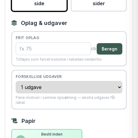
side
sider
Oplag & udgaver
FRIT OPLAG
stk
Beregn
Tilføjes som farvet kolonne i tabellen nedenfor.
FORSKELLIGE UDGAVER
Flere motiver i samme opsætning — ekstra udgaver får
rabat.
Papir
Bestil inden