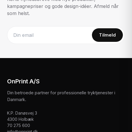
kampagnepriser og gode design-idéer. Afmeld når
som helst.
Tilmeld
Website
OnPrint A/S
Din betroede partner for professionelle tryktjenester i
Danmark.
K.P. Danøsvej 3
4300 Holbæk
70 275 600
info@onprint.dk