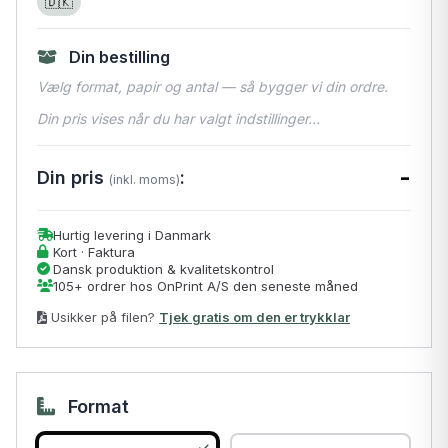
🇩🇰
Din bestilling
Vælg format, papir og antal — så bygger vi din ordre.
Din pris vises når du har valgt indstillinger…
-
Din pris
:
(inkl. moms)
Hurtig levering i Danmark
Kort · Faktura
Dansk produktion & kvalitetskontrol
105+ ordrer hos OnPrint A/S den seneste måned
Usikker på filen?
Tjek gratis om den er trykklar
Format