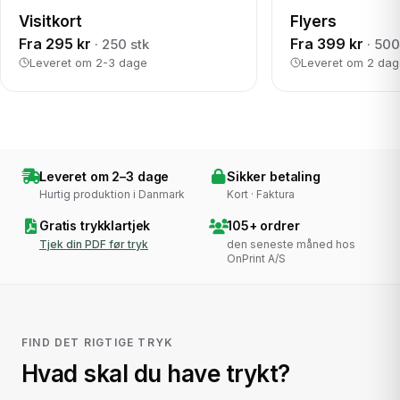
Visitkort
Flyers
Fra 295 kr
Fra 399 kr
· 250 stk
· 500
Leveret om 2-3 dage
Leveret om 2 da
Leveret om 2–3 dage
Sikker betaling
Hurtig produktion i Danmark
Kort · Faktura
Gratis trykklartjek
105+ ordrer
Tjek din PDF før tryk
den seneste måned hos
OnPrint A/S
FIND DET RIGTIGE TRYK
Hvad skal du have trykt?