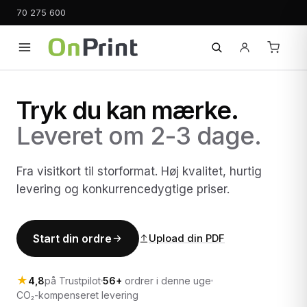
70 275 600
Tryk du kan mærke.
Leveret om 2-3 dage.
Fra visitkort til storformat. Høj kvalitet, hurtig
levering og konkurrencedygtige priser.
Start din ordre
Upload din PDF
★
4,8
på Trustpilot
56+
ordrer i denne uge
CO₂-kompenseret levering
Fra 295 kr