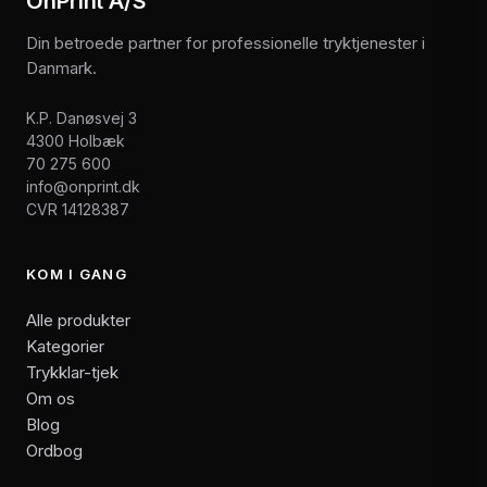
OnPrint A/S
Din betroede partner for professionelle tryktjenester i
Danmark.
K.P. Danøsvej 3
4300 Holbæk
70 275 600
info@onprint.dk
CVR 14128387
KOM I GANG
Alle produkter
Kategorier
Trykklar-tjek
Om os
Blog
Ordbog