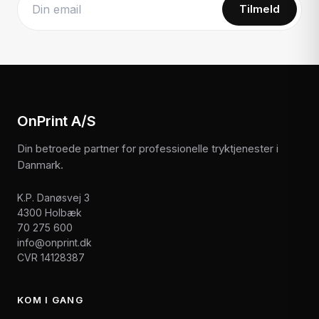
Tilmeld
Website
OnPrint A/S
Din betroede partner for professionelle tryktjenester i
Danmark.
K.P. Danøsvej 3
4300 Holbæk
70 275 600
info@onprint.dk
CVR 14128387
KOM I GANG