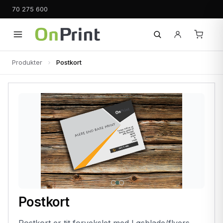
70 275 600
Produkter
Postkort
Postkort
Postkort er tit forvekslet med Løsblade/flyers