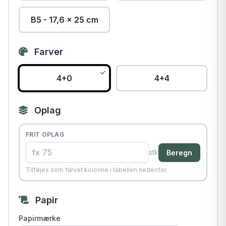
B5 - 17,6 × 25 cm
Farver
4+0
4+4
Oplag
FRIT OPLAG
stk
Beregn
Tilføjes som farvet kolonne i tabellen nedenfor.
Papir
Papirmærke