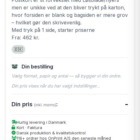
men er unikke ved at den bliver trykt på karton,
hvor forsiden er blank og bagsiden er mere grov
– hvilket gør den skrivevenlig.
Med tryk på 1 side, starter priserne
Fra: 462 kr.
🇩🇰
Din bestilling
Vælg format, papir og antal — så bygger vi din ordre.
Din pris vises når du har valgt indstillinger…
-
Din pris
:
(inkl. moms)
Hurtig levering i Danmark
Kort · Faktura
Dansk produktion & kvalitetskontrol
116+ ordrer hos OnPrint A/S den seneste måned