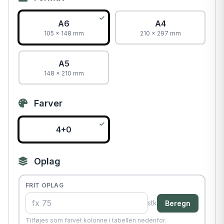
A6
A4
105 × 148 mm
210 × 297 mm
A5
148 × 210 mm
Farver
4+0
Oplag
FRIT OPLAG
stk
Beregn
Tilføjes som farvet kolonne i tabellen nedenfor.