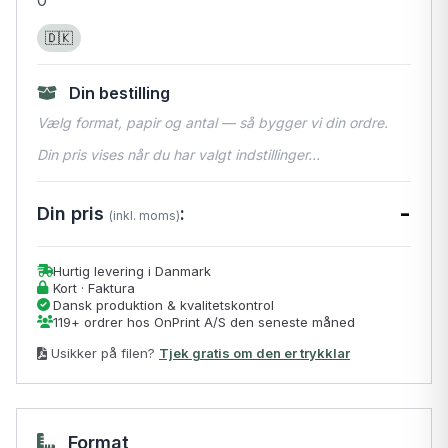
🇩🇰
Din bestilling
Vælg format, papir og antal — så bygger vi din ordre.
Din pris vises når du har valgt indstillinger…
-
Din pris
:
(inkl. moms)
Hurtig levering i Danmark
Kort · Faktura
Dansk produktion & kvalitetskontrol
119+ ordrer hos OnPrint A/S den seneste måned
Usikker på filen?
Tjek gratis om den er trykklar
Format