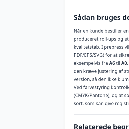
Sådan bruges de
Når en kunde bestiller e
produceret roll-ups og et
kvalitetstab. I prepress vi
PDF/EPS/SVG) for at sikr
eksempelvis fra
A6
til
A0
den kræve justering af str
version, så den ikke klump
Ved farvestyring kontroll
(CMYK/Pantone), og at sort
sort, som kan give regist
Relaterede beg