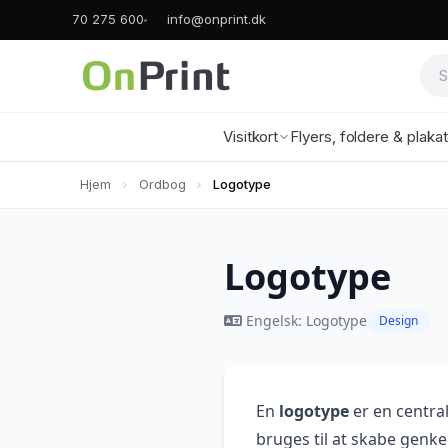
70 275 600
info@onprint.dk
Visitkort
Flyers, foldere & plaka
Hjem
Ordbog
Logotype
Logotype
Engelsk: Logotype
Design
En
logotype
er en central
bruges til at skabe genke