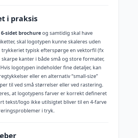
t i praksis
n
6-sidet brochure
og samtidig skal have
iketter, skal logotypen kunne skaleres uden
l trykkeriet typisk efterspørge en vektorfil (fx
e skarpe kanter i både små og store formater,
. Hvis logotypen indeholder fine detaljer, kan
egtykkelser eller en alternativ “small-size”
er til ved små størrelser eller ved rastering.
eres, at logotypens farver er korrekt defineret
 tekst/logo ikke utilsigtet bliver til en 4-farve
reringsproblemer i tryk.
reber