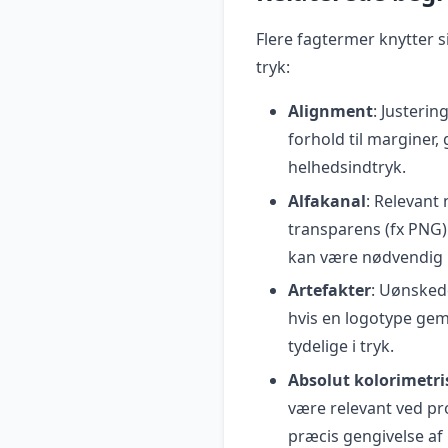
Flere fagtermer knytter s
tryk:
Alignment
: Justerin
forhold til marginer,
helhedsindtryk.
Alfakanal
: Relevant
transparens (fx PNG).
kan være nødvendig i
Artefakter
: Uønskede
hvis en logotype gemm
tydelige i tryk.
Absolut kolorimetri
være relevant ved pr
præcis gengivelse af