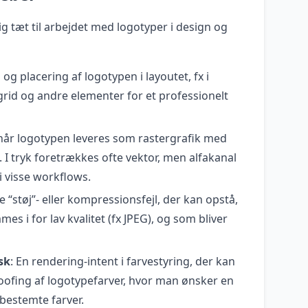
ig tæt til arbejdet med logotyper i design og
g og placering af logotypen i layoutet, fx i
 grid og andre elementer for et professionelt
 når logotypen leveres som rastergrafik med
 I tryk foretrækkes ofte vektor, men alfakanal
 visse workflows.
 “støj”- eller kompressionsfejl, der kan opstå,
es i for lav kvalitet (fx JPEG), og som bliver
sk
: En rendering-intent i farvestyring, der kan
oofing af logotypefarver, hvor man ønsker en
 bestemte farver.