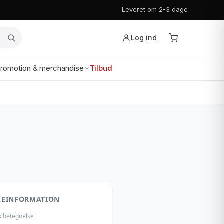
Leveret om 2-3 dage
Log ind
romotion & merchandise
Tilbud
LEINFORMATION
k betegnelse