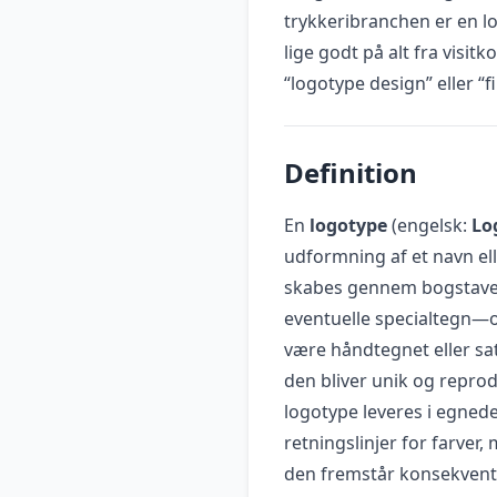
trykkeribranchen er en lo
lige godt på alt fra visit
“logotype design” eller “f
Definition
En
logotype
(engelsk:
Lo
udformning af et navn el
skabes gennem bogstaver,
eventuelle specialtegn—o
være håndtegnet eller sat
den bliver unik og reprod
logotype leveres i egnede
retningslinjer for farver
den fremstår konsekvent 