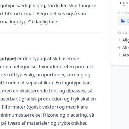
Logo
gotype særligt vigtig, fordi den skal fungere
kort til storformat. Begrebet ses også som
Katego
irma logotype” i daglig tale.
Relate
Al
Alf
Art
gotype
) er den typografisk baserede
ler en betegnelse, hvor identiteten primært
 skrifttypevalg, proportioner, kerning og
fte uden et separat ikon. En logotype kan
 med en eksisterende font og tilpasses, så
ucerbar. I grafisk produktion og tryk skal en
 filformater (typisk vektor) og med klare
, minimumsstørrelse, frizone og placering, så
på tværs af materialer og trykteknikker.