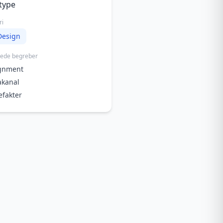
type
ri
Design
rede begreber
ignment
akanal
efakter