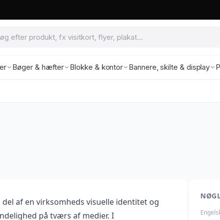
ter
Bøger & hæfter
Blokke & kontor
Bannere, skilte & display
P
NØG
 del af en virksomheds visuelle identitet og
Engels
ndelighed på tværs af medier. I