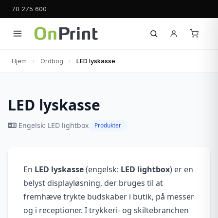
70 275 600
Hjem
Ordbog
LED lyskasse
LED lyskasse
Engelsk: LED lightbox
Produkter
En
LED lyskasse
(engelsk:
LED lightbox
) er en
belyst displayløsning, der bruges til at
fremhæve trykte budskaber i butik, på messer
og i receptioner. I trykkeri- og skiltebranchen