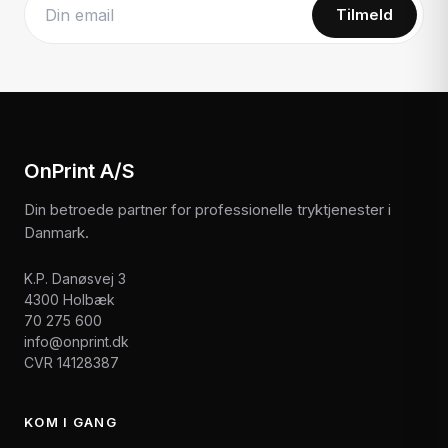
Tilmeld
Website
OnPrint A/S
Din betroede partner for professionelle tryktjenester i
Danmark.
K.P. Danøsvej 3
4300 Holbæk
70 275 600
info@onprint.dk
CVR 14128387
KOM I GANG