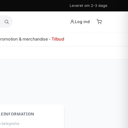
Leveret om 2-3 dage
Log ind
romotion & merchandise
Tilbud
LEINFORMATION
k betegnelse