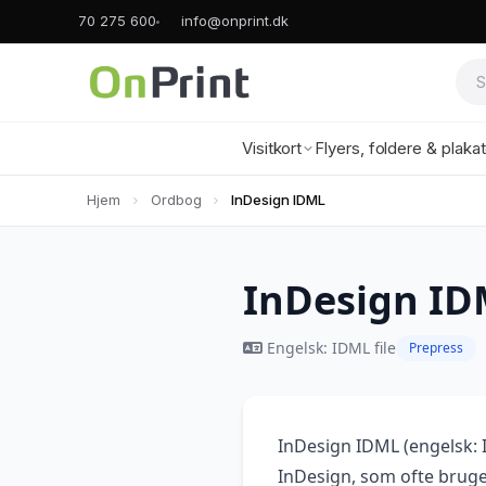
70 275 600
info@onprint.dk
Visitkort
Flyers, foldere & plaka
Hjem
Ordbog
InDesign IDML
InDesign I
Engelsk: IDML file
Prepress
InDesign IDML (engelsk: 
InDesign, som ofte bruges