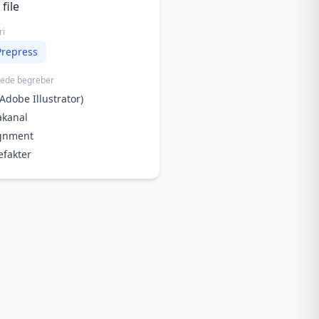
file
ri
Prepress
rede begreber
(Adobe Illustrator)
akanal
ignment
efakter