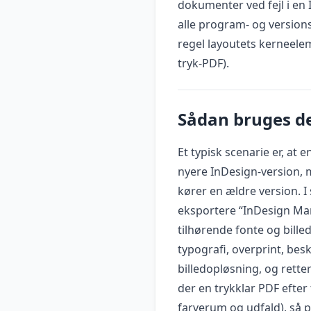
dokumenter ved fejl i en
alle program- og version
regel layoutets kerneelem
tryk-PDF).
Sådan bruges de
Et typisk scenarie er, at
nyere InDesign-version, 
kører en ældre version. I 
eksportere “InDesign Ma
tilhørende fonte og bille
typografi, overprint, bes
billedopløsning, og rette
der en trykklar PDF efter 
farverum og udfald), så 