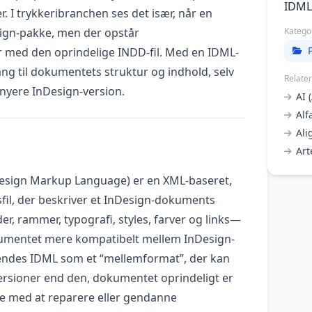
IDML 
r. I trykkeribranchen ses det især, når en
ign-pakke, men der opstår
Katego
 med den oprindelige INDD-fil. Med en IDML-
ang til dokumentets struktur og indhold, selv
Relate
n nyere InDesign-version.
AI 
Alf
Al
Art
Design Markup Language) er en XML-baseret,
il, der beskriver et InDesign-dokuments
, rammer, typografi, styles, farver og links—
umentet mere kompatibelt mellem InDesign-
vendes IDML som et “mellemformat”, der kan
ersioner end den, dokumentet oprindeligt er
e med at reparere eller gendanne