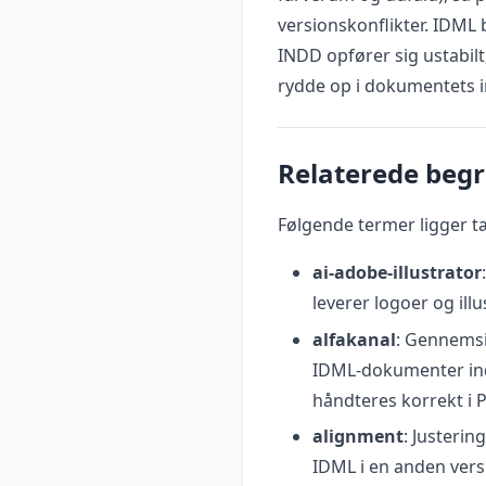
versionskonflikter. IDML
INDD opfører sig ustabil
rydde op i dokumentets i
Relaterede beg
Følgende termer ligger t
ai-adobe-illustrator
leverer logoer og illu
alfakanal
: Gennemsi
IDML-dokumenter ind
håndteres korrekt i 
alignment
: Justerin
IDML i en anden vers