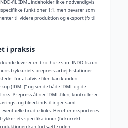
 INDD-fil. IDML indeholder ikke nødvendigvis
sspecifikke funktioner 1:1, men bevarer som
enter til videre produktion og eksport (fx til
t i praksis
 en kunde leverer en brochure som INDD fra en
mens trykkeriets prepress-arbejdsstationer
stedet for at afvise filen kan kunden
rkup (IDML)” og sende både IDML og de
dlinks. Prepress åbner IDML-filen, kontrollerer
kærings- og bleed-indstillinger samt
r eventuelle brudte links. Herefter eksporteres
trykkeriets specifikationer (fx korrekt
produktionen kan fortsætte uden