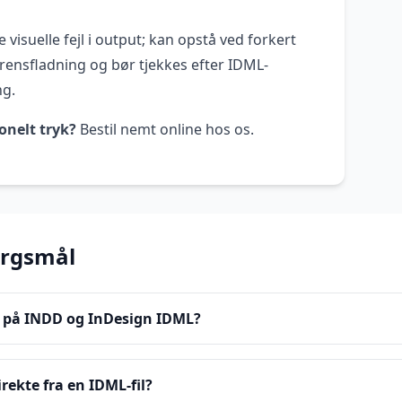
 visuelle fejl i output; kan opstå ved forkert
arensfladning og bør tjekkes efter IDML-
ng.
onelt tryk?
Bestil nemt online hos os.
ørgsmål
n på INDD og InDesign IDML?
ekte fra en IDML-fil?