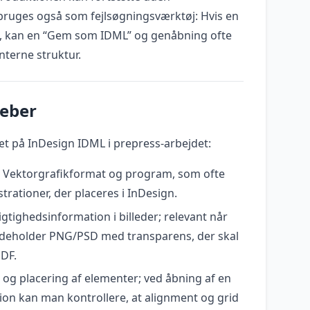
 bruges også som fejlsøgningsværktøj: Hvis en
t, kan en “Gem som IDML” og genåbning ofte
nterne struktur.
reber
æt på InDesign IDML i prepress-arbejdet:
: Vektorgrafikformat og program, som ofte
strationer, der placeres i InDesign.
gtighedsinformation i billeder; relevant når
eholder PNG/PSD med transparens, der skal
PDF.
g og placering af elementer; ved åbning af en
ion kan man kontrollere, at alignment og grid