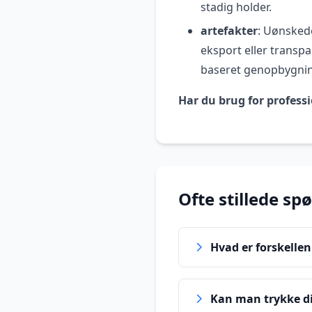
stadig holder.
artefakter
: Uønskede
eksport eller transp
baseret genopbygni
Har du brug for professi
Ofte stillede sp
Hvad er forskelle
Kan man trykke dir