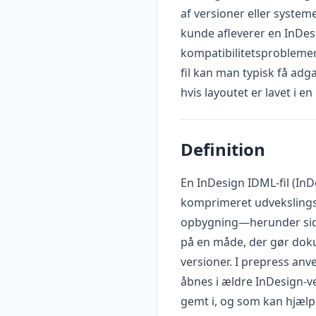
af versioner eller systeme
kunde afleverer en InDes
kompatibilitetsproblemer
fil kan man typisk få adg
hvis layoutet er lavet i e
Definition
En InDesign IDML-fil (In
komprimeret udvekslingsf
opbygning—herunder sider
på en måde, der gør dok
versioner. I prepress an
åbnes i ældre InDesign-v
gemt i, og som kan hjælp