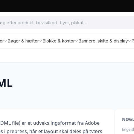
ter
Bøger & hæfter
Blokke & kontor
Bannere, skilte & display
P
DML
NØG
IDML file) er et udvekslingsformat fra Adobe
Engels
 i prepress, når et layout skal deles på tværs