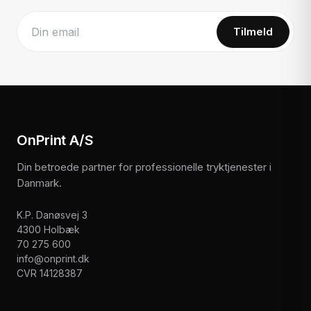
Tilmeld
Website
OnPrint A/S
Din betroede partner for professionelle tryktjenester i
Danmark.
K.P. Danøsvej 3
4300 Holbæk
70 275 600
info@onprint.dk
CVR 14128387