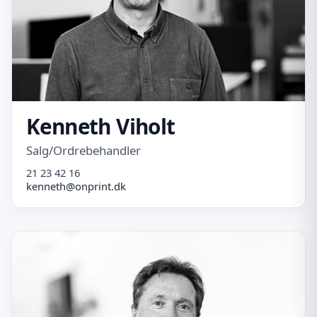
Kenneth Viholt
Salg/Ordrebehandler
21 23 42 16
kenneth@onprint.dk