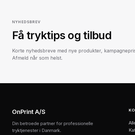
NYHEDSBREV
Få tryktips og tilbud
Korte nyhedsbreve med nye produkter, kampagneprise
Afmeld når som helst.
KO
OnPrint A/S
All
Din betroede partner for professionelle
Ka
tryktjenester i Danmark.