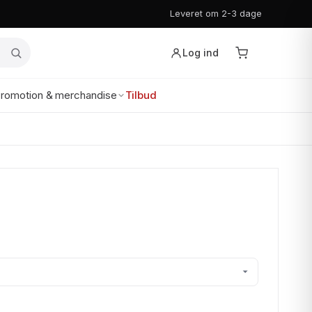
Leveret om 2-3 dage
Log ind
romotion & merchandise
Tilbud