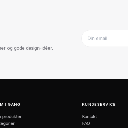
r og gode design-idéer.
Website
M I GANG
KUNDESERVICE
e produkter
Kontakt
tegorier
FAQ