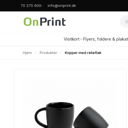
70 275 600
info@onprint.dk
Visitkort
Flyers, foldere & plaka
Hjem
Produkter
Kopper med relieflak