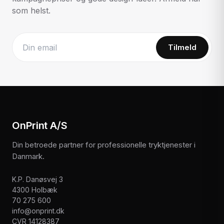
som helst.
Tilmeld
Website
OnPrint A/S
Din betroede partner for professionelle tryktjenester i
Danmark.
K.P. Danøsvej 3
4300 Holbæk
70 275 600
info@onprint.dk
CVR 14128387