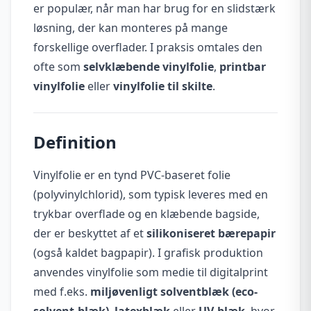
er populær, når man har brug for en slidstærk
løsning, der kan monteres på mange
forskellige overflader. I praksis omtales den
ofte som
selvklæbende vinylfolie
,
printbar
vinylfolie
eller
vinylfolie til skilte
.
Definition
Vinylfolie er en tynd PVC-baseret folie
(polyvinylchlorid), som typisk leveres med en
trykbar overflade og en klæbende bagside,
der er beskyttet af et
silikoniseret bærepapir
(også kaldet bagpapir). I grafisk produktion
anvendes vinylfolie som medie til digitalprint
med f.eks.
miljøvenligt solventblæk (eco-
solvent-blæk)
,
latexblæk
eller
UV-blæk
, hvor