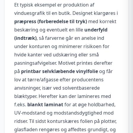
Et typisk eksempel er produktion af
vinduesgrafik til en butik. Designet klargøres i
præpress (forberedelse til tryk)
med korrekt
beskæring og eventuelt en lille
underfyld
(indtræk)
, så farverne går en anelse ind
under konturen og minimerer risikoen for
hvide kanter ved udskæring eller små
pasningsafvigelser. Motivet printes derefter
på
printbar selvklæbende vinylfolie
og får
lov at tørre/afgasse efter producentens
anvisninger, især ved solventbaserede
blæktyper. Herefter kan der lamineres med
f.eks.
blankt laminat
for at øge holdbarhed,
UV-modstand og modstandsdygtighed mod
ridser. Til sidst konturskæres folien på plotter,
glasfladen rengøres og affedtes grundigt, og