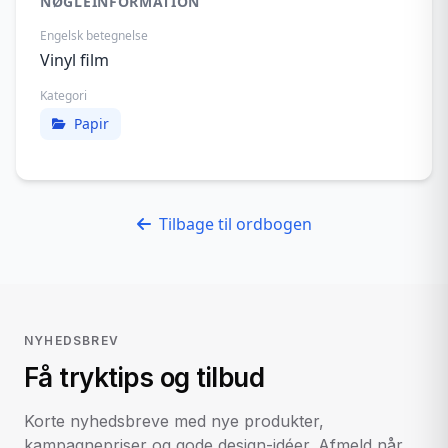
NØGLEINFORMATION
Engelsk betegnelse
Vinyl film
Kategori
Papir
Tilbage til ordbogen
NYHEDSBREV
Få tryktips og tilbud
Korte nyhedsbreve med nye produkter,
kampagnepriser og gode design-idéer. Afmeld når