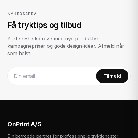
NYHEDSBREV
Få tryktips og tilbud
Korte nyhedsbreve med nye produkter,
kampagnepriser og gode design-idéer. Afmeld når
som helst.
Tilmeld
Website
OnPrint A/S
Din betroede partner for professionelle tryktjenester i