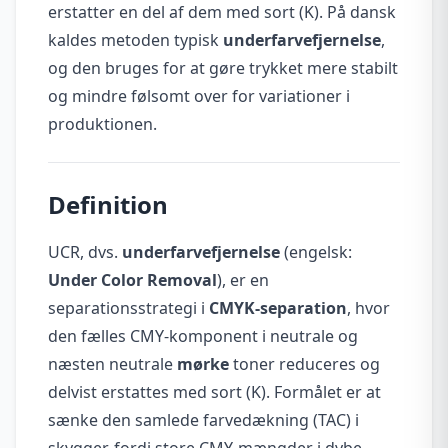
erstatter en del af dem med sort (K). På dansk
kaldes metoden typisk
underfarvefjernelse
,
og den bruges for at gøre trykket mere stabilt
og mindre følsomt over for variationer i
produktionen.
Definition
UCR, dvs.
underfarvefjernelse
(engelsk:
Under Color Removal
), er en
separationsstrategi i
CMYK-separation
, hvor
den fælles CMY-komponent i neutrale og
næsten neutrale
mørke
toner reduceres og
delvist erstattes med sort (K). Formålet er at
sænke den samlede farvedækning (TAC) i
skygger, fordi store CMY-mængder i dybe