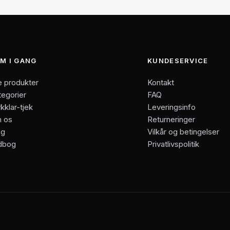
M I GANG
KUNDESERVICE
e produkter
Kontakt
tegorier
FAQ
kklar-tjek
Leveringsinfo
 os
Returneringer
og
Vilkår og betingelser
dbog
Privatlivspolitik