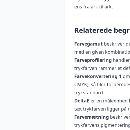
ens fra ark til ark.
Relaterede beg
Farvegamut
beskriver d
med en given kombination
Farveprofilering
handler 
trykfarven rammer et def
Farvekonvertering-1
omf
CMYK), så filer forberedes
trykstandard.
DeltaE
er en måleenhed fo
tæt trykfarven ligger på 
Farvemætning
beskriver
trykfarvens pigmenterin