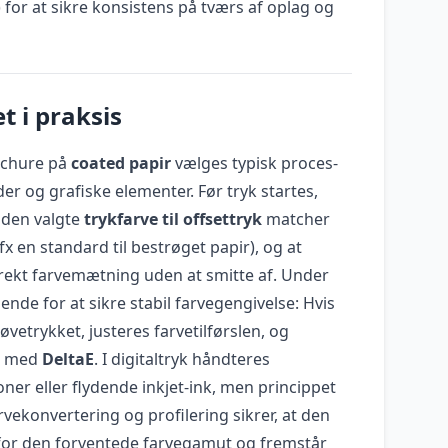
) for at sikre konsistens på tværs af oplag og
t i praksis
ochure på
coated papir
vælges typisk proces-
eder og grafiske elementer. Før tryk startes,
 den valgte
trykfarve til offsettryk
matcher
x en standard til bestrøget papir), og at
ekt farvemætning uden at smitte af. Under
ende for at sikre stabil farvegengivelse: Hvis
røvetrykket, justeres farvetilførslen, og
es med
DeltaE
. I digitaltryk håndteres
oner eller flydende inkjet-ink, men princippet
vekonvertering og profilering sikrer, at den
n for den forventede farvegamut og fremstår