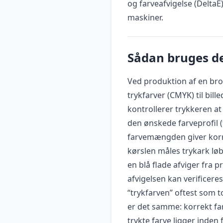
og farveafvigelse (DeltaE
maskiner.
Sådan bruges de
Ved produktion af en br
trykfarver (CMYK) til bill
kontrollerer trykkeren at
den ønskede farveprofil (f
farvemængden giver korr
kørslen måles trykark løb
en blå flade afviger fra p
afvigelsen kan verificer
“trykfarven” oftest som t
er det samme: korrekt far
trykte farve ligger inde