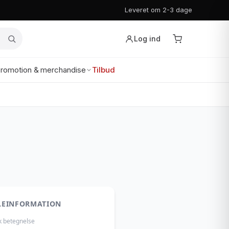
Leveret om 2-3 dage
Log ind
romotion & merchandise
Tilbud
LEINFORMATION
k betegnelse