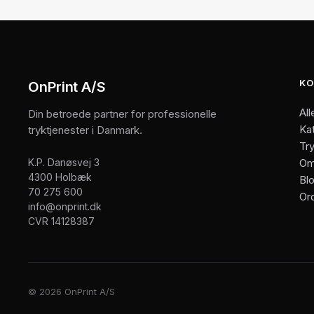
KO
OnPrint A/S
All
Din betroede partner for professionelle
Ka
tryktjenester i Danmark.
Try
K.P. Danøsvej 3
Om
4300 Holbæk
Bl
70 275 600
Or
info@onprint.dk
CVR 14128387
© 2026 OnPrint A/S