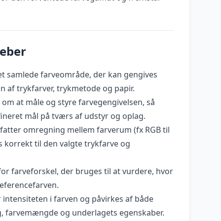
reber
et samlede farveområde, der kan gengives
 af trykfarver, trykmetode og papir.
om at måle og styre farvegengivelsen, så
ineret mål på tværs af udstyr og oplag.
atter omregning mellem farverum (fx RGB til
 korrekt til den valgte trykfarve og
r farveforskel, der bruges til at vurdere, hvor
referencefarven.
 intensiteten i farven og påvirkes af både
g, farvemængde og underlagets egenskaber.