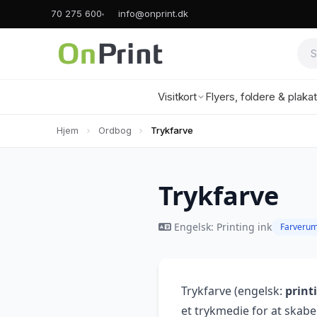
70 275 600
info@onprint.dk
Visitkort
Flyers, foldere & plaka
Hjem
Ordbog
Trykfarve
Trykfarve
Engelsk: Printing ink
Farveru
Trykfarve (engelsk:
print
et trykmedie for at skabe t