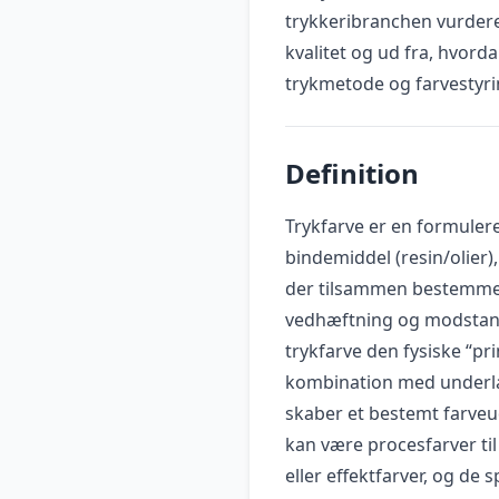
trykkeribranchen vurdere
kvalitet og ud fra, hvord
trykmetode og farvestyri
Definition
Trykfarve er en formulere
bindemiddel (resin/olier)
der tilsammen bestemmer
vedhæftning og modstand
trykfarve den fysiske “pr
kombination med underla
skaber et bestemt farveu
kan være procesfarver til 
eller effektfarver, og de s