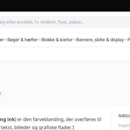
ter
Bøger & hæfter
Blokke & kontor
Bannere, skilte & display
P
m
NØG
ing ink
) er den farveblanding, der overføres til
Engels
ekst, billeder og grafiske flader. I