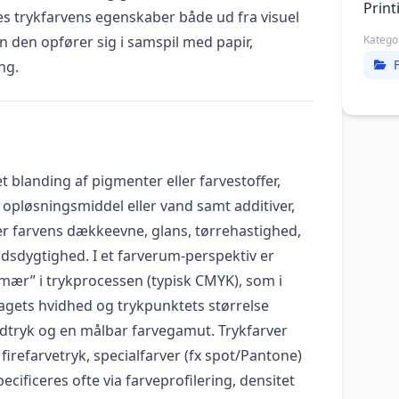
Print
s trykfarvens egenskaber både ud fra visuel
an den opfører sig i samspil med papir,
Katego
ng.
t blanding af pigmenter eller farvestoffer,
, opløsningsmiddel eller vand samt additiver,
 farvens dækkeevne, glans, tørrehastighed,
sdygtighed. I et farverum-perspektiv er
imær” i trykprocessen (typisk CMYK), som i
gets hvidhed og trykpunktets størrelse
dtryk og en målbar farvegamut. Trykfarver
firefarvetryk, specialfarver (fx spot/Pantone)
pecificeres ofte via farveprofilering, densitet