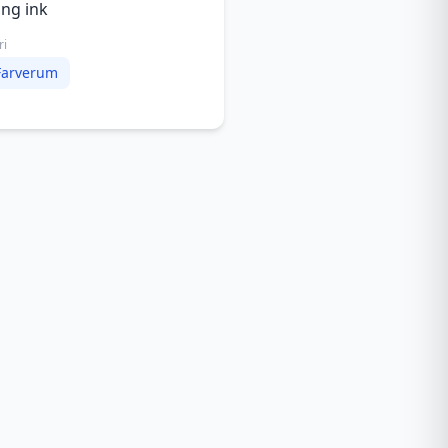
ing ink
ri
Farverum