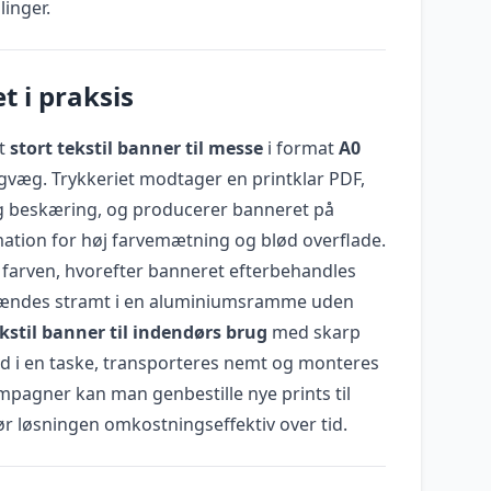
linger.
t i praksis
et
stort tekstil banner til messe
i format
A0
 bagvæg. Trykkeriet modtager en printklar PDF,
og beskæring, og producerer banneret på
ation for høj farvemætning og blød overflade.
s farven, hvorefter banneret efterbehandles
pændes stramt i en aluminiumsramme uden
kstil banner til indendørs brug
med skarp
ed i en taske, transporteres nemt og monteres
mpagner kan man genbestille nye prints til
 løsningen omkostningseffektiv over tid.