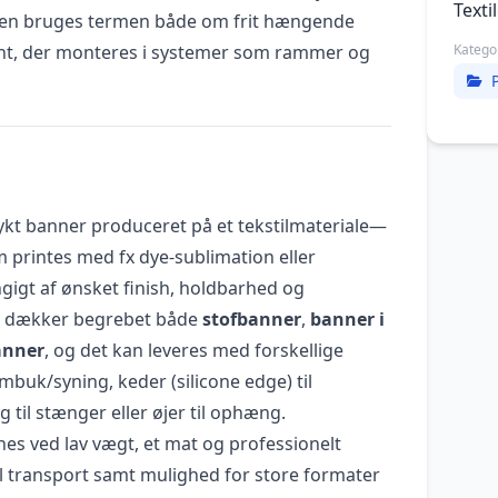
Texti
chen bruges termen både om frit hængende
int, der monteres i systemer som rammer og
Katego
rykt banner produceret på et tekstilmateriale—
 printes med fx dye-sublimation eller
gigt af ønsket finish, holdbarhed og
is dækker begrebet både
stofbanner
,
banner i
anner
, og det kan leveres med forskellige
buk/syning, keder (silicone edge) til
til stænger eller øjer til ophæng.
es ved lav vægt, et mat og professionelt
il transport samt mulighed for store formater