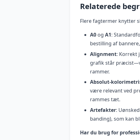
Relaterede beg
Flere fagtermer knytter s
A0
og
A1
: Standardf
bestilling af bannere,
Alignment
: Korrekt 
grafik står præcist—v
rammer.
Absolut-kolorimetri
være relevant ved pr
rammes tæt.
Artefakter
: Uønskede
banding), som kan bli
Har du brug for professi