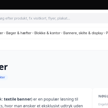
ter
Bøger & hæfter
Blokke & kontor
Bannere, skilte & display
P
er
kter
NØG
k:
textile banner
) er en populær løsning til
Engels
ts, hvor man ønsker et eksklusivt udtryk uden