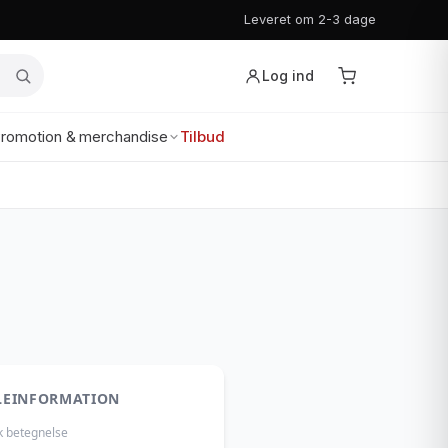
Leveret om 2-3 dage
Log ind
romotion & merchandise
Tilbud
LEINFORMATION
k betegnelse