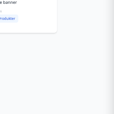
le banner
ri
Produkter