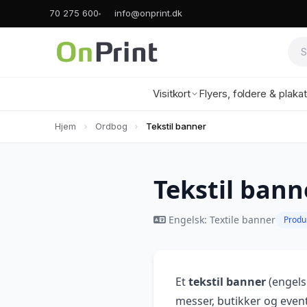
70 275 600
info@onprint.dk
Visitkort
Flyers, foldere & plaka
Hjem
Ordbog
Tekstil banner
Tekstil bann
Engelsk: Textile banner
Produ
Et
tekstil banner
(engels
messer, butikker og even