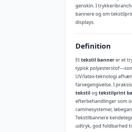
genskin. I trykkeribran
bannere og om tekstilpr
displays.
Definition
Et
tekstil banner
er et t
typisk polyesterstof—som
UV/latex-teknologi afhæn
farvegengivelse. I praks
tekstil
og
tekstilprint b
efterbehandlinger som om
rammesystemer, løbegang 
Tekstilbannere kendetegn
udtryk, god foldbarhed t