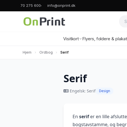
70 275 600
info@onprint.dk
Visitkort
Flyers, foldere & plaka
Hjem
Ordbog
Serif
Serif
Engelsk: Serif
Design
En
serif
er en lille afslut
bogstavstamme, og begre