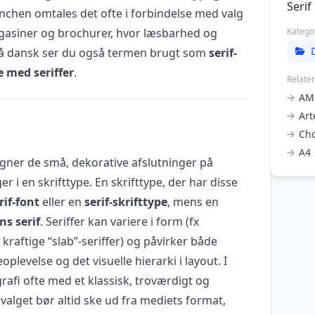
Serif
ranchen omtales det ofte i forbindelse med valg
magasiner og brochurer, hvor læsbarhed og
Katego
 På dansk ser du også termen brugt som
serif-
e med seriffer
.
Relate
AM-
Art
Ch
A4
egner de små, dekorative afslutninger på
 i en skrifttype. En skrifttype, der har disse
rif-font
eller en
serif-skrifttype
, mens en
ns serif
. Seriffer kan variere i form (fx
 kraftige “slab”-seriffer) og påvirker både
oplevelse og det visuelle hierarki i layout. I
grafi ofte med et klassisk, troværdigt og
valget bør altid ske ud fra mediets format,