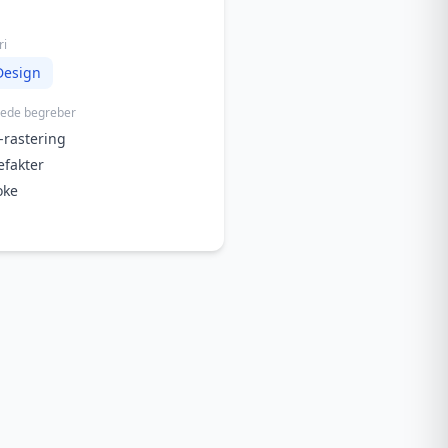
ri
Design
rede begreber
rastering
efakter
oke