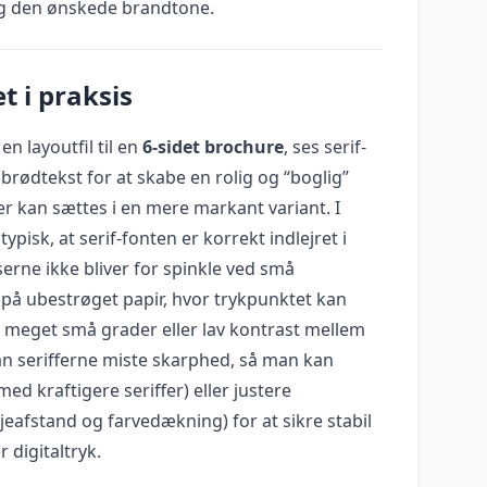
og den ønskede brandtone.
t i praksis
n layoutfil til en
6-sidet brochure
, ses serif-
 brødtekst for at skabe en rolig og “boglig”
r kan sættes i en mere markant variant. I
ypisk, at serif-fonten er korrekt indlejret i
serne ikke bliver for spinkle ved små
på ubestrøget papir, hvor trykpunktet kan
d meget små grader eller lav kontrast mellem
an serifferne miste skarphed, så man kan
med kraftigere seriffer) eller justere
njeafstand og farvedækning) for at sikre stabil
r digitaltryk.