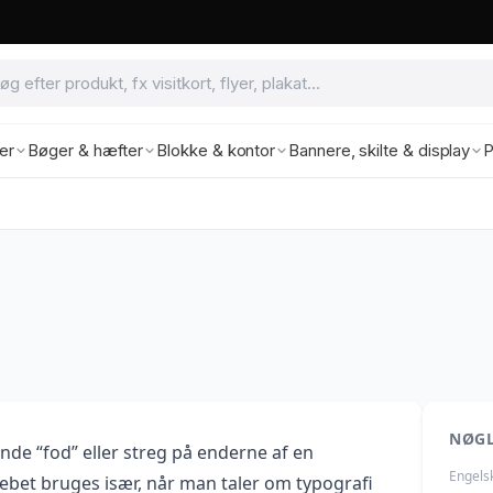
ter
Bøger & hæfter
Blokke & kontor
Bannere, skilte & display
P
NØG
tende “fod” eller streg på enderne af en
Engels
bet bruges især, når man taler om typografi