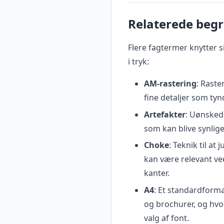
Relaterede beg
Flere fagtermer knytter si
i tryk:
AM-rastering
: Raste
fine detaljer som tyn
Artefakter
: Uønskede
som kan blive synlige
Choke
: Teknik til a
kan være relevant ve
kanter.
A4
: Et standardforma
og brochurer, og hvo
valg af font.