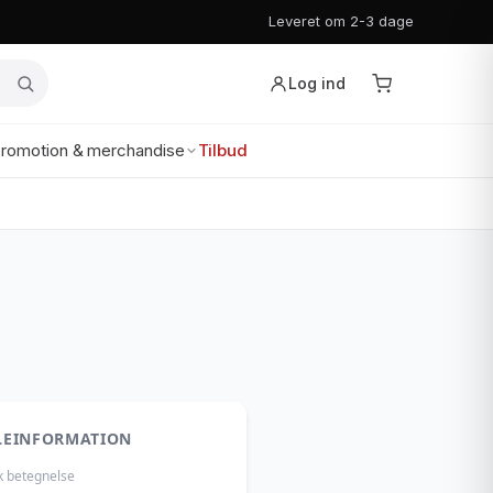
Leveret om 2-3 dage
Log ind
romotion & merchandise
Tilbud
LEINFORMATION
k betegnelse