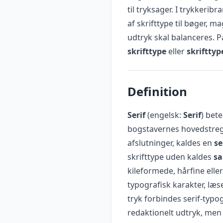
til tryksager. I trykkerib
af skrifttype til bøger, 
udtryk skal balanceres.
skrifttype
eller
skrifttyp
Definition
Serif
(engelsk:
Serif
) bet
bogstavernes hovedstreger
afslutninger, kaldes en
se
skrifttype uden kaldes
sa
kileformede, hårfine eller
typografisk karakter, læse
tryk forbindes serif-typo
redaktionelt udtryk, men 