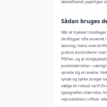
læseafstand, papirtype 
Sådan bruges de
Når et trykkeri modtager e
skrifttyper ofte anvendt i
læsning, mens overskrifte
praksis kontrollerer man t
PDF’en, og at stregtykkel
punktstørrelser—særligt 
sprede sig en anelse. Ve
tynde og tykke streger k
vælge en robust serif (fx 
typografien (størrelse, li
reproduktion i offset- elle