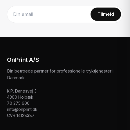
Tilmeld
Website
OnPrint A/S
Din betroede partner for professionelle tryktjenester i
Danmark.
K.P. Danøsvej 3
4300 Holbæk
70 275 600
info@onprint.dk
CVR 14128387