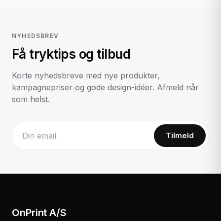
NYHEDSBREV
Få tryktips og tilbud
Korte nyhedsbreve med nye produkter,
kampagnepriser og gode design-idéer. Afmeld når
som helst.
Tilmeld
Website
OnPrint A/S