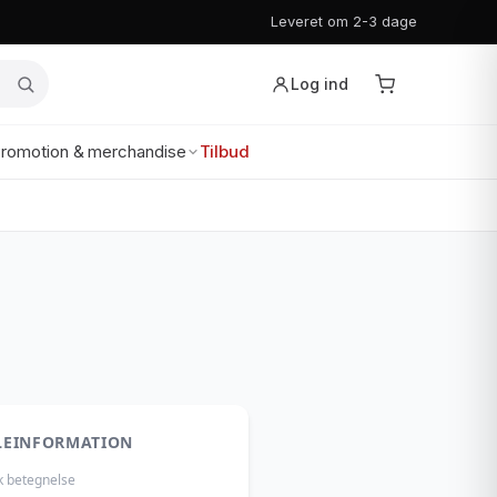
Leveret om 2-3 dage
Log ind
romotion & merchandise
Tilbud
LEINFORMATION
k betegnelse