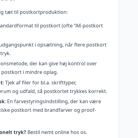
ig tæt til postkortproduktion:
andardformat til postkort (ofte “A6 postkort
 udgangspunkt i opsætning, når flere postkort
tryk.
ionsmetode, der kan give høj kontrol over
d postkort i mindre oplag.
ht
: Tjek af filer for bl.a. skrifttyper,
erum og udfald, så postkortet trykkes korrekt.
sk
: En farvestyringsindstilling, der kan være
itiske postkort med brandfarver og proof-
onelt tryk?
Bestil nemt online hos os.