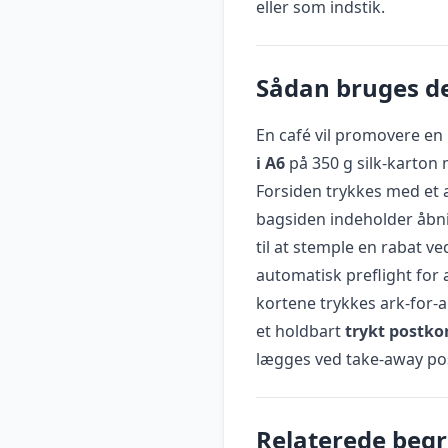
eller som indstik.
Sådan bruges de
En café vil promovere en
i A6
på 350 g silk-karton 
Forsiden trykkes med et a
bagsiden indeholder åbnin
til at stemple en rabat v
automatisk preflight for 
kortene trykkes ark-for-a
et holdbart
trykt postko
lægges ved take-away pos
Relaterede beg