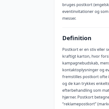
bruges postkort (engelsk
eventinvitationer og som 
messer.
Definition
Postkort er en stiv eller 
kraftigt karton, hvor for
kampagnebudskab, mens b
kontaktoplysninger og ev
fremstilles postkort ofte
og de kan trykkes enkelts
efterbehandling som mat/
hjørner. Postkort betegne
“reklamepostkort” (market