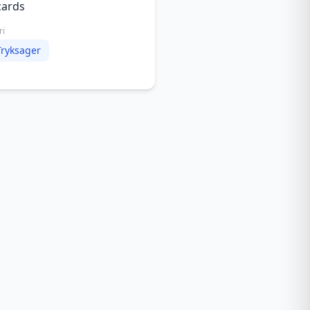
cards
ri
Tryksager