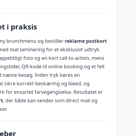
t i praksis
 ny brunchmenu og bestiller
reklame postkort
med mat laminering for et eksklusivt udtryk.
ppetitligt foto og en kort call-to-action, mens
gstider, QR-kode til online booking og et felt
ed næste besøg. Inden tryk køres en
at sikre korrekt beskæring og bleed, og
rk for ensartet farvegengivelse. Resultatet er
rt
, der både kan sendes som direct mail og
er.
reber