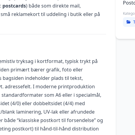
Post
:
postcards
) både som direkte mail,
små reklamekort til uddeling i butik eller på
Katego
semistiv tryksag i kortformat, typisk trykt på
siden primært bærer grafik, foto eller
agsiden indeholder plads til tekst,
t. adressefelt. I moderne printproduktion
 i standardformater som A6 eller i specialmål,
idet (4/0) eller dobbeltsidet (4/4) med
blank laminering, UV-lak eller afrundede
r både “klassiske postkort til forsendelse” og
ing postkort) til hånd-til-hånd distribution