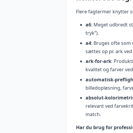
Flere fagtermer knytter s
a6
: Meget udbredt st
tryk”).
a4
: Bruges ofte som
sættes op pr. ark ved 
ark-for-ark
: Produkt
kvalitet og farver ve
automatisk-preflig
billedopløsning, farv
absolut-kolorimetri
relevant ved farvekr
match.
Har du brug for professi