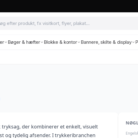
ter
Bøger & hæfter
Blokke & kontor
Bannere, skilte & display
P
NØG
 tryksag, der kombinerer et enkelt, visuelt
Engels
t og tydelig afsender. I trykkeribranchen