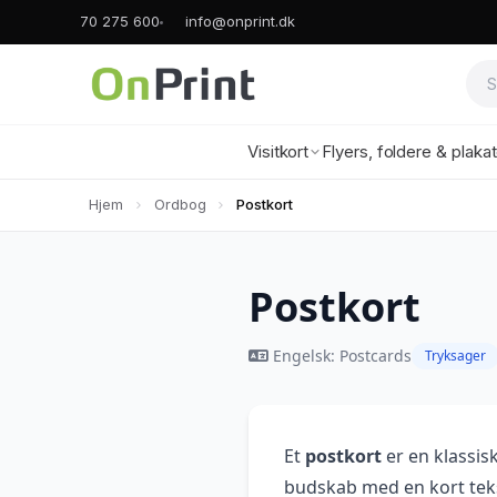
70 275 600
info@onprint.dk
Visitkort
Flyers, foldere & plaka
Hjem
Ordbog
Postkort
Postkort
Engelsk: Postcards
Tryksager
Et
postkort
er en klassisk
budskab med en kort teks