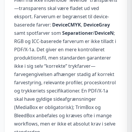
—transparens skal være fladet ud ved
eksport. Farverum er begrænset til device-
baserede farver:
DeviceCMYK
,
DeviceGray
samt spotfarver som
Separationer
/
DeviceN
;
RGB og ICC-baserede farverum er ikke tilladt i
PDF/X-1a. Det giver en mere kontrolleret
produktionsfil, men standarden garanterer
ikke i sig selv “korrekte” trykfarver—
farvegengivelsen afhænger stadig af korrekt
farvestyring, relevante profiler, proceskontrol
og trykkeriets specifikationer. En PDF/X-1a
skal have gyldige sideafgrænsninger
(MediaBox er obligatorisk); TrimBox og
BleedBox anbefales og kræves ofte i mange
workflows, men er ikke et absolut krav i selve
standarden.