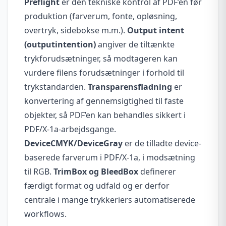
Preflight
er den tekniske kontrol af PDF’en før
produktion (farverum, fonte, opløsning,
overtryk, sidebokse m.m.).
Output intent
(outputintention)
angiver de tiltænkte
trykforudsætninger, så modtageren kan
vurdere filens forudsætninger i forhold til
trykstandarden.
Transparensfladning
er
konvertering af gennemsigtighed til faste
objekter, så PDF’en kan behandles sikkert i
PDF/X-1a-arbejdsgange.
DeviceCMYK/DeviceGray
er de tilladte device-
baserede farverum i PDF/X-1a, i modsætning
til RGB.
TrimBox og BleedBox
definerer
færdigt format og udfald og er derfor
centrale i mange trykkeriers automatiserede
workflows.