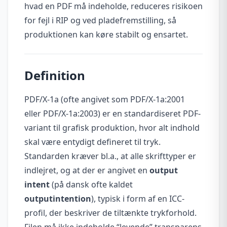
hvad en PDF må indeholde, reduceres risikoen
for fejl i RIP og ved pladefremstilling, så
produktionen kan køre stabilt og ensartet.
Definition
PDF/X-1a (ofte angivet som PDF/X-1a:2001
eller PDF/X-1a:2003) er en standardiseret PDF-
variant til grafisk produktion, hvor alt indhold
skal være entydigt defineret til tryk.
Standarden kræver bl.a., at alle skrifttyper er
indlejret, og at der er angivet en
output
intent
(på dansk ofte kaldet
outputintention
), typisk i form af en ICC-
profil, der beskriver de tiltænkte trykforhold.
Filen må ikke indeholde “levende” transparens