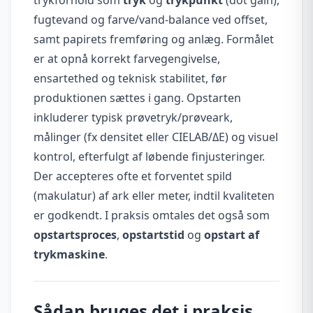
fugtevand og farve/vand-balance ved offset,
samt papirets fremføring og anlæg. Formålet
er at opnå korrekt farvegengivelse,
ensartethed og teknisk stabilitet, før
produktionen sættes i gang. Opstarten
inkluderer typisk prøvetryk/prøveark,
målinger (fx densitet eller CIELAB/ΔE) og visuel
kontrol, efterfulgt af løbende finjusteringer.
Der accepteres ofte et forventet spild
(makulatur) af ark eller meter, indtil kvaliteten
er godkendt. I praksis omtales det også som
opstartsproces
,
opstartstid
og
opstart af
trykmaskine
.
Sådan bruges det i praksis