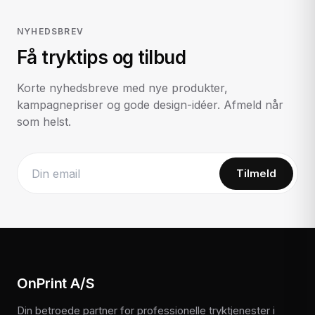
NYHEDSBREV
Få tryktips og tilbud
Korte nyhedsbreve med nye produkter,
kampagnepriser og gode design-idéer. Afmeld når
som helst.
Tilmeld
Website
OnPrint A/S
Din betroede partner for professionelle tryktjenester i