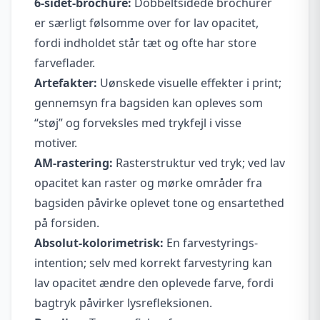
6-sidet-brochure:
Dobbeltsidede brochurer
er særligt følsomme over for lav opacitet,
fordi indholdet står tæt og ofte har store
farveflader.
Artefakter:
Uønskede visuelle effekter i print;
gennemsyn fra bagsiden kan opleves som
“støj” og forveksles med trykfejl i visse
motiver.
AM-rastering:
Rasterstruktur ved tryk; ved lav
opacitet kan raster og mørke områder fra
bagsiden påvirke oplevet tone og ensartethed
på forsiden.
Absolut-kolorimetrisk:
En farvestyrings-
intention; selv med korrekt farvestyring kan
lav opacitet ændre den oplevede farve, fordi
bagtryk påvirker lysrefleksionen.