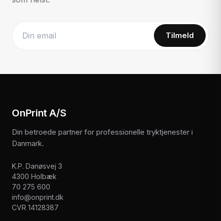
Tilmeld
Website
OnPrint A/S
Din betroede partner for professionelle tryktjenester i
Danmark.
K.P. Danøsvej 3
4300 Holbæk
70 275 600
info@onprint.dk
CVR 14128387