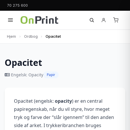
70 275 600
Hjem
Ordbog
Opacitet
Opacitet
Engelsk: Opacity
Papir
Opacitet (engelsk:
opacity
) er en central
papiregenskab, når du vil styre, hvor meget
tryk og farve der “slår igennem” til den anden
side af arket. I trykkeribranchen bruges