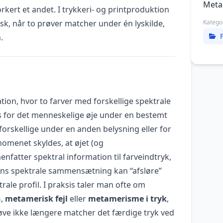
Meta
orkert et andet. I trykkeri- og printproduktion
k, når to prøver matcher under én lyskilde,
Katego
.
ation, hvor to farver med forskellige spektrale
s for det menneskelige øje under en bestemt
orskellige under en anden belysning eller for
omenet skyldes, at øjet (og
fatter spektral information til farveindtryk,
dens spektrale sammensætning kan “afsløre”
trale profil. I praksis taler man ofte om
h
,
metamerisk fejl
eller
metamerisme i tryk
,
ve ikke længere matcher det færdige tryk ved