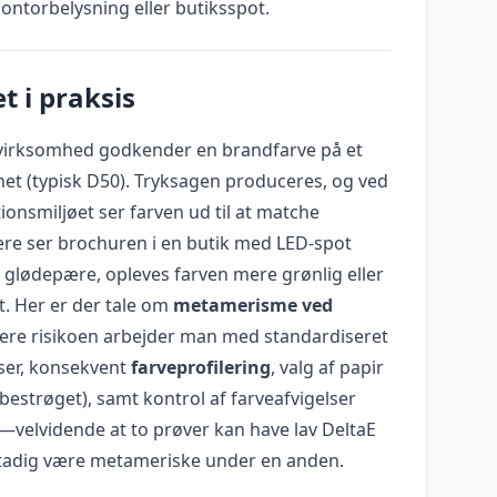
l kontorbelysning eller butiksspot.
t i praksis
 virksomhed godkender en brandfarve på et
inet (typisk D50). Tryksagen produceres, og ved
ionsmiljøet ser farven ud til at matche
re ser brochuren i en butik med LED-spot
glødepære, opleves farven mere grønlig eller
t. Her er der tale om
metamerisme ved
ucere risikoen arbejder man med standardiseret
ser, konsekvent
farveprofilering
, valg af papir
estrøget), samt kontrol af farveafvigelser
)—velvidende at to prøver kan have lav DeltaE
stadig være metameriske under en anden.