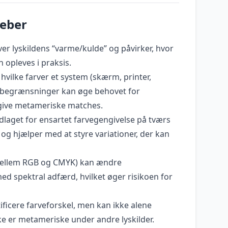
reber
er lyskildens “varme/kulde” og påvirker, hvor
 opleves i praksis.
vilke farver et system (skærm, printer,
; begrænsninger kan øge behovet for
give metameriske matches.
laget for ensartet farvegengivelse på tværs
og hjælper med at styre variationer, der kan
ellem RGB og CMYK) kan ændre
ed spektral adfærd, hvilket øger risikoen for
tificere farveforskel, men kan ikke alene
kke er metameriske under andre lyskilder.