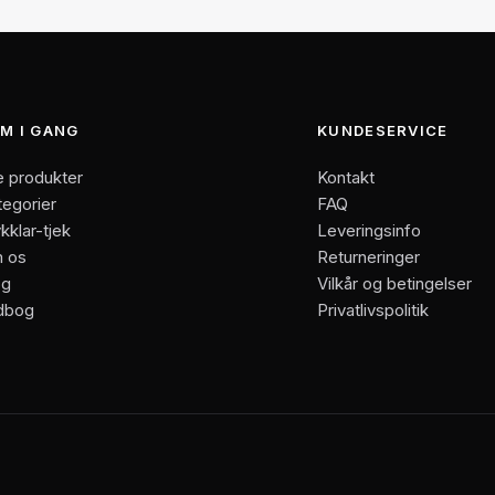
M I GANG
KUNDESERVICE
e produkter
Kontakt
tegorier
FAQ
kklar-tjek
Leveringsinfo
 os
Returneringer
og
Vilkår og betingelser
dbog
Privatlivspolitik