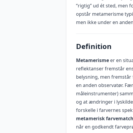
“rigtig” ud ét sted, men f
opstår metamerisme typis
men ikke under en anden
Definition
Metamerisme
er en situ
reflektanser fremstår en
belysning, men fremstår f
en anden observatør. Fæn
måleinstrumenter) sammen
og at ændringer i lyskil
forskelle i farvernes spek
metamerisk farvematc
når en godkendt farveprø