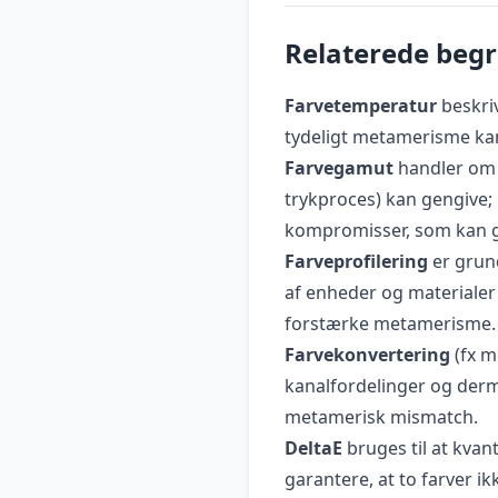
Relaterede beg
Farvetemperatur
beskriv
tydeligt metamerisme kan
Farvegamut
handler om h
trykproces) kan gengive
kompromisser, som kan 
Farveprofilering
er grund
af enheder og materialer 
forstærke metamerisme.
Farvekonvertering
(fx m
kanalfordelinger og derm
metamerisk mismatch.
DeltaE
bruges til at kvan
garantere, at to farver i