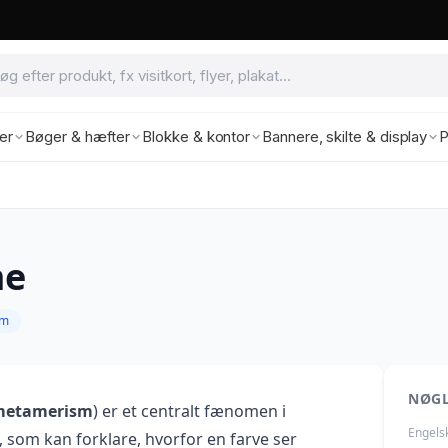
ter
Bøger & hæfter
Blokke & kontor
Bannere, skilte & display
P
me
um
NØG
metamerism
) er et centralt fænomen i
Engels
 som kan forklare, hvorfor en farve ser