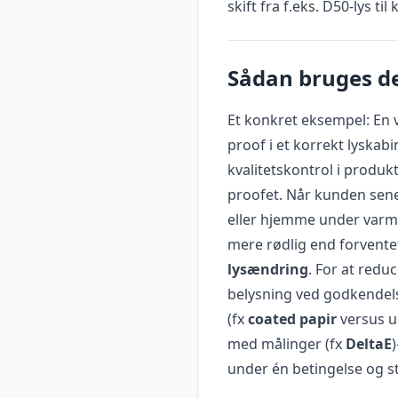
skift fra f.eks. D50-lys ti
Sådan bruges de
Et konkret eksempel: En
proof i et korrekt lyskab
kvalitetskontrol i produkt
proofet. Når kunden sene
eller hjemme under varm 
mere rødlig end forvente
lysændring
. For at red
belysning ved godkendel
(fx
coated papir
versus ub
med målinger (fx
DeltaE
under én betingelse og 