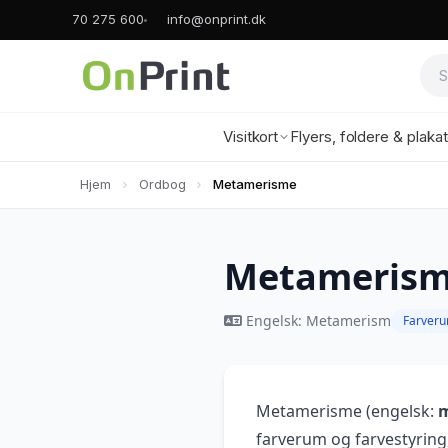
70 275 600
info@onprint.dk
Visitkort
Flyers, foldere & plaka
Hjem
Ordbog
Metamerisme
Metameris
Engelsk: Metamerism
Farver
Metamerisme (engelsk:
farverum og farvestyring,