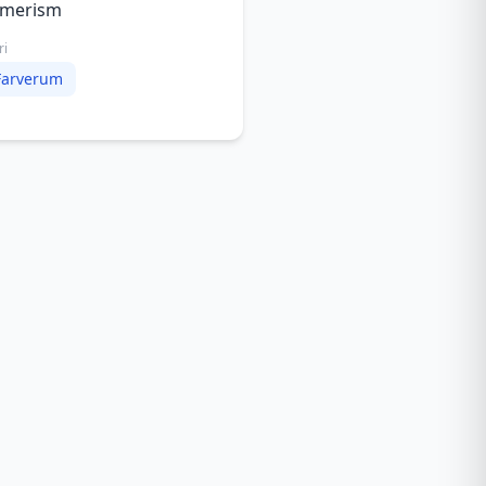
merism
ri
Farverum