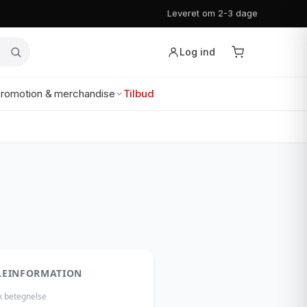
Leveret om 2-3 dage
Log ind
romotion & merchandise
Tilbud
LEINFORMATION
k betegnelse