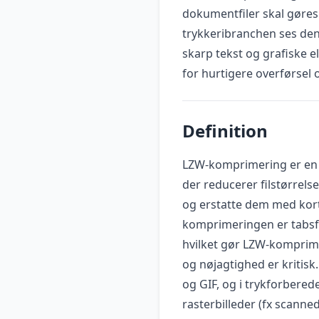
dokumentfiler skal gøres 
trykkeribranchen ses den 
skarp tekst og grafiske e
for hurtigere overførsel 
Definition
LZW-komprimering er en t
der reducerer filstørrels
og erstatte dem med korte
komprimeringen er tabsfri
hvilket gør LZW-komprimer
og nøjagtighed er kritisk
og GIF, og i trykforbered
rasterbilleder (fx scanned