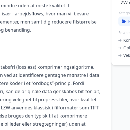
LZW 
mindre uden at miste kvalitet. I
især i arbejdsflows, hvor man vil bevare
Katego
lementer, men samtidig reducere filstørrelse
og behandling.
Relate
Ko
Opl
Vek
absfri (lossless) komprimeringsalgoritme,
en ved at identificere gentagne mønstre i data
re koder i et “ordbogs”-princip. Fordi
, kan de originale data genskabes bit-for-bit,
ing velegnet til prepress-filer, hvor kvalitet
. LZW anvendes klassisk i filformater som TIFF
else bruges den typisk til at komprimere
e billeder eller stregtegninger) uden at