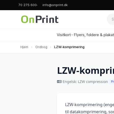
70 275 600
info@onprint.dk
Visitkort
Flyers, foldere & plaka
Hjem
Ordbog
LZW-komprimering
LZW-kompri
Engelsk: LZW compression
P
LZW-komprimering (enge
til datakomprimering, som