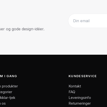
r og gode design-idéer.
Website
M I GANG
KUNDESERVICE
e produkter
Kontakt
tegorier
FAQ
kklar-tjek
Leveringsinfo
 os
Returneringer