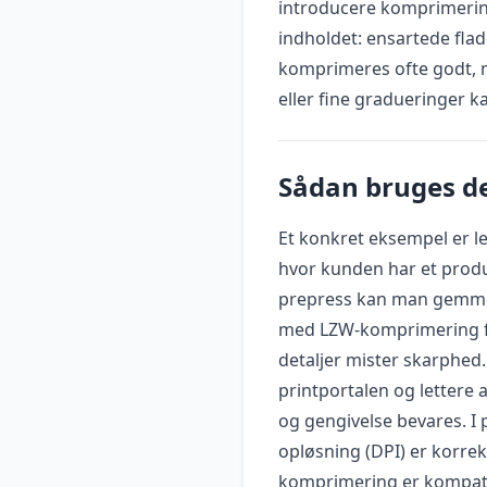
introducere komprimering
indholdet: ensartede fla
komprimeres ofte godt, m
eller fine gradueringer 
Sådan bruges de
Et konkret eksempel er lev
hvor kunden har et produ
prepress kan man gemme s
med LZW-komprimering for 
detaljer mister skarphed. 
printportalen og lettere 
og gengivelse bevares. I 
opløsning (DPI) er korrekt
komprimering er kompati