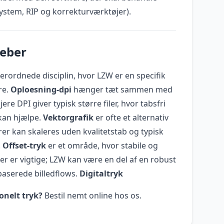
system, RIP og korrekturværktøjer).
reber
erordnede disciplin, hvor LZW er en specifik
re.
Oploesning-dpi
hænger tæt sammen med
øjere DPI giver typisk større filer, hvor tabsfri
an hjælpe.
Vektorgrafik
er ofte et alternativ
orer kan skaleres uden kvalitetstab og typisk
.
Offset-tryk
er et område, hvor stabile og
ler er vigtige; LZW kan være en del af en robust
-baserede billedflows.
Digitaltryk
onelt tryk?
Bestil nemt online hos os.