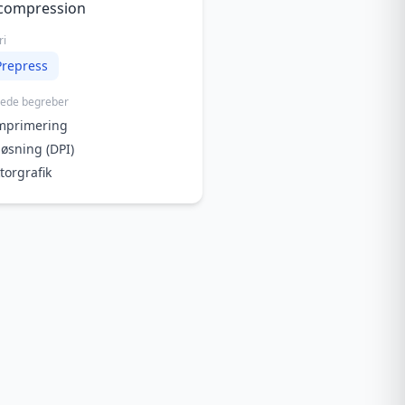
compression
ri
Prepress
rede begreber
mprimering
øsning (DPI)
torgrafik