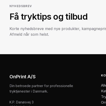
NYHEDSBREV
Få tryktips og tilbud
Korte nyhedsbreve med nye produkter, kampagneprise
Afmeld når som helst.
KO
OnPrint A/S
All
Din betroede partner for professionelle
Ka
tryktjenester i Danmark.
Try
K.P. Danøsvej 3
Om