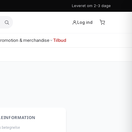
Leveret om 2-3 dage
Log ind
romotion & merchandise
Tilbud
LEINFORMATION
k betegnelse