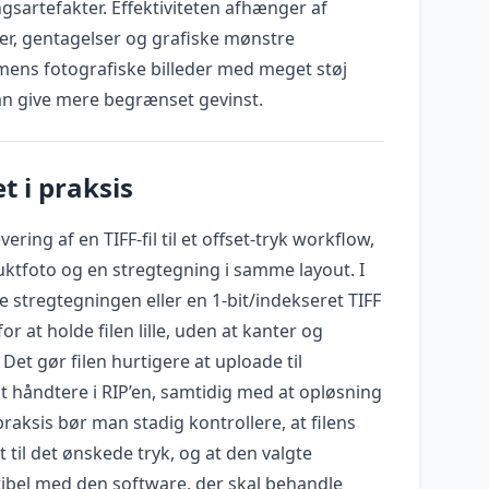
sartefakter. Effektiviteten afhænger af
der, gentagelser og grafiske mønstre
ens fotografiske billeder med meget støj
kan give mere begrænset gevinst.
t i praksis
ering af en TIFF-fil til et offset-tryk workflow,
ktfoto og en stregtegning i samme layout. I
tregtegningen eller en 1-bit/indekseret TIFF
at holde filen lille, uden at kanter og
Det gør filen hurtigere at uploade til
at håndtere i RIP’en, samtidig med at opløsning
praksis bør man stadig kontrollere, at filens
 til det ønskede tryk, og at den valgte
bel med den software, der skal behandle