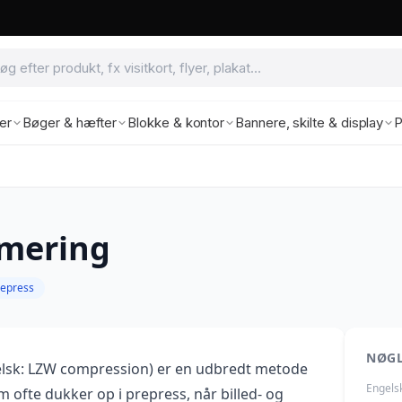
ter
Bøger & hæfter
Blokke & kontor
Bannere, skilte & display
P
mering
repress
NØG
lsk: LZW compression) er en udbredt metode
Engels
 ofte dukker op i prepress, når billed- og