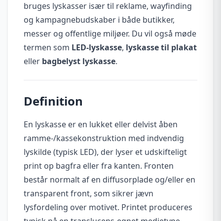
bruges lyskasser især til reklame, wayfinding
og kampagnebudskaber i både butikker,
messer og offentlige miljøer. Du vil også møde
termen som
LED-lyskasse
,
lyskasse til plakat
eller
bagbelyst lyskasse
.
Definition
En lyskasse er en lukket eller delvist åben
ramme-/kassekonstruktion med indvendig
lyskilde (typisk LED), der lyser et udskifteligt
print op bagfra eller fra kanten. Fronten
består normalt af en diffusorplade og/eller en
transparent front, som sikrer jævn
lysfordeling over motivet. Printet produceres
typisk på en translucens-egnet medietype