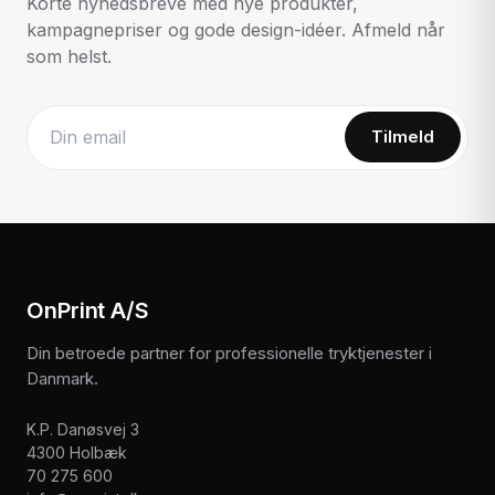
Korte nyhedsbreve med nye produkter,
kampagnepriser og gode design-idéer. Afmeld når
som helst.
Tilmeld
Website
OnPrint A/S
Din betroede partner for professionelle tryktjenester i
Danmark.
K.P. Danøsvej 3
4300 Holbæk
70 275 600