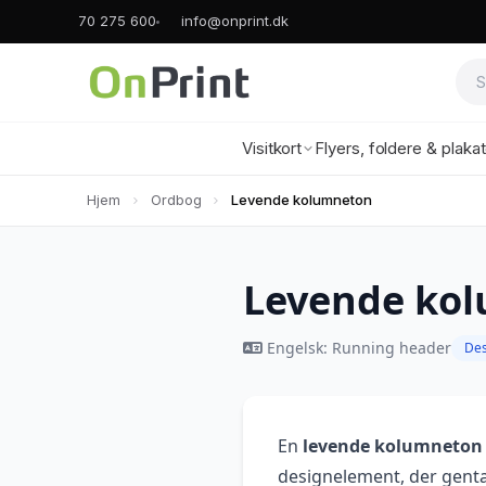
70 275 600
info@onprint.dk
Visitkort
Flyers, foldere & plaka
Hjem
Ordbog
Levende kolumneton
Levende ko
Engelsk: Running header
Des
En
levende kolumneton
designelement, der genta