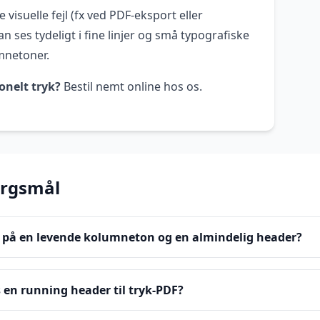
 visuelle fejl (fx ved PDF-eksport eller
n ses tydeligt i fine linjer og små typografiske
mnetoner.
onelt tryk?
Bestil nemt online hos os.
ørgsmål
n på en levende kolumneton og en almindelig header?
en running header til tryk-PDF?