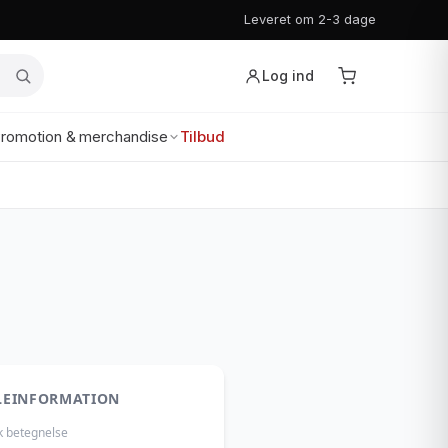
Leveret om 2-3 dage
Log ind
romotion & merchandise
Tilbud
LEINFORMATION
k betegnelse