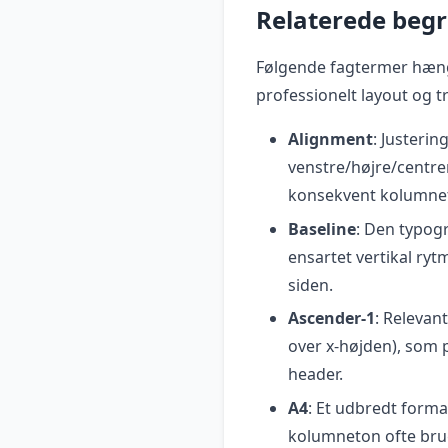
Relaterede beg
Følgende fagtermer hæn
professionelt layout og tr
Alignment
: Justerin
venstre/højre/centre
konsekvent kolumne
Baseline
: Den typogr
ensartet vertikal ryt
siden.
Ascender-1
: Relevan
over x-højden), som p
header.
A4
: Et udbredt forma
kolumneton ofte brug