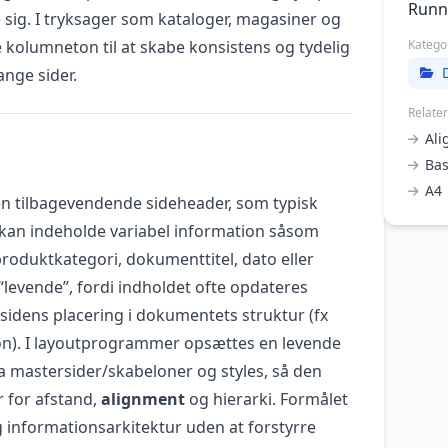
Runn
 sig. I tryksager som kataloger, magasiner og
kolumneton til at skabe konsistens og tydelig
Katego
ange sider.
Relate
Al
Bas
A4
n tilbagevendende sideheader, som typisk
kan indeholde variabel information såsom
 produktkategori, dokumenttitel, dato eller
levende”, fordi indholdet ofte opdateres
sidens placering i dokumentets struktur (fx
ktion). I layoutprogrammer opsættes en levende
 mastersider/skabeloner og styles, så den
r for afstand,
alignment
og hierarki. Formålet
g informationsarkitektur uden at forstyrre