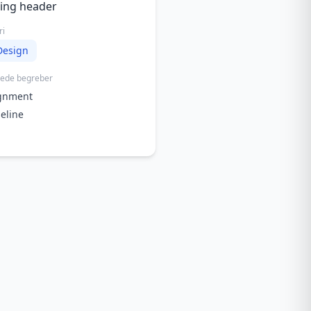
ing header
ri
Design
rede begreber
ignment
eline