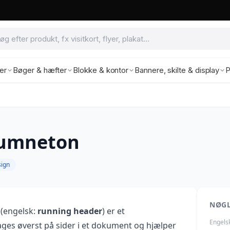
ter
Bøger & hæfter
Blokke & kontor
Bannere, skilte & display
P
lumneton
ign
NØG
(engelsk:
running header
) er et
Engels
ges øverst på sider i et dokument og hjælper