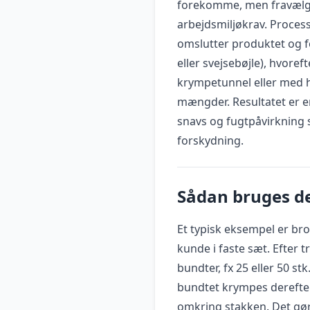
forekomme, men fravælges
arbejdsmiljøkrav. Process
omslutter produktet og f
eller svejsebøjle), hvore
krympetunnel eller med 
mængder. Resultatet er en
snavs og fugtpåvirkning
forskydning.
Sådan bruges de
Et typisk eksempel er broc
kunde i faste sæt. Efter t
bundter, fx 25 eller 50 st
bundtet krympes derefter
omkring stakken. Det gør 