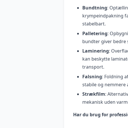
Bundtning
: Optælli
krympeindpakning fa
stabelbart.
Palletering
: Opbygni
bundter giver bedre 
Laminering
: Overfl
kan beskytte laminat
transport.
Falsning
: Foldning 
stabile og nemmere a
Strækfilm
: Alternat
mekanisk uden varme 
Har du brug for professi