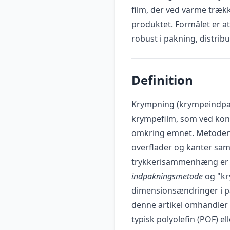
film, der ved varme træ
produktet. Formålet er a
robust i pakning, distrib
Definition
Krympning (krympeindpakn
krympefilm, som ved kon
omkring emnet. Metoden b
overflader og kanter samt 
trykkerisammenhæng er d
indpakningsmetode
og "kr
dimensionsændringer i pa
denne artikel omhandler
typisk polyolefin (POF) e