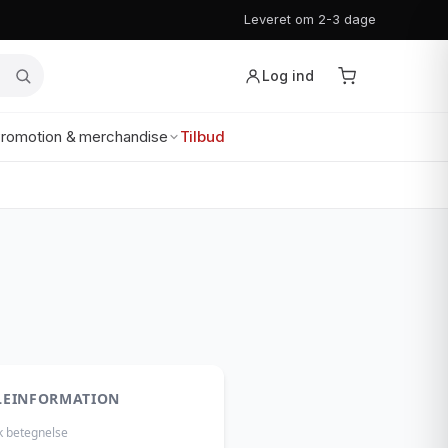
Leveret om 2-3 dage
Log ind
romotion & merchandise
Tilbud
LEINFORMATION
k betegnelse