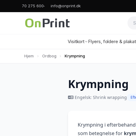
70 275 600
info@onprint.dk
Visitkort
Flyers, foldere & plaka
Hjem
Ordbog
Krympning
Krympning
Engelsk: Shrink wrapping
Eft
Krympning i efterbehandl
som betegnelse for
krym