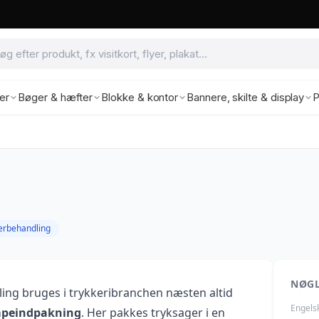
ter
Bøger & hæfter
Blokke & kontor
Bannere, skilte & display
P
erbehandling
NØG
ing bruges i trykkeribranchen næsten altid
Engels
peindpakning
. Her pakkes tryksager i en