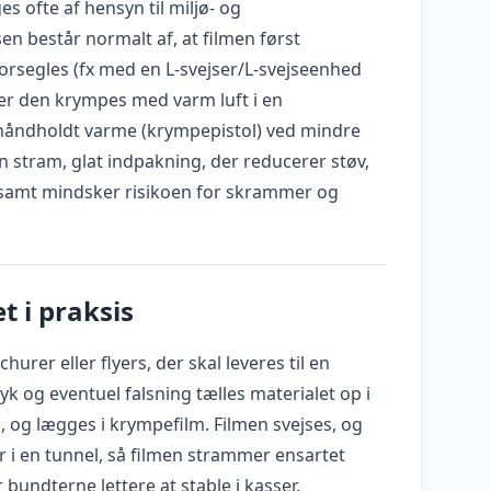
 ofte af hensyn til miljø- og
en består normalt af, at filmen først
orsegles (fx med en L-svejser/L-svejseenhed
fter den krympes med varm luft i en
håndholdt varme (krympepistol) ved mindre
 stram, glat indpakning, der reducerer støv,
 samt mindsker risikoen for skrammer og
t i praksis
hurer eller flyers, der skal leveres til en
ryk og eventuel falsning tælles materialet op i
k., og lægges i krympefilm. Filmen svejses, og
 i en tunnel, så filmen strammer ensartet
bundterne lettere at stable i kasser,