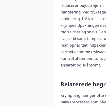
reducerer bøjede hjørner
håndtering. Ved tryksage
laminering, UV-lak eller
krympeindpakningen desu
mod ridser og snavs. I op
svejsetid samt temperat
man opnår tæt indpaknin
varmefølsomme tryksager
kontrol af temperatur og 
ensartet og skånsomt.
Relaterede beg
Krympning hænger ofte 
pakkeprocesser, som påvi