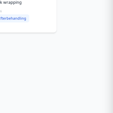
nk wrapping
ri
Efterbehandling