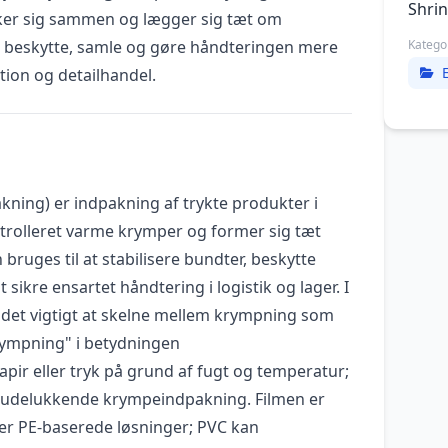
Shri
kker sig sammen og lægger sig tæt om
t beskytte, samle og gøre håndteringen mere
Katego
ution og detailhandel.
ing) er indpakning af trykte produkter i
trolleret varme krymper og former sig tæt
ruges til at stabilisere bundter, beskytte
sikre ensartet håndtering i logistik og lager. I
et vigtigt at skelne mellem krympning som
ympning" i betydningen
pir eller tryk på grund af fugt og temperatur;
 udelukkende krympeindpakning. Filmen er
ller PE-baserede løsninger; PVC kan