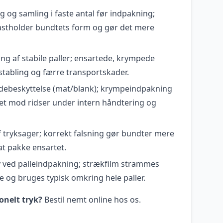
ng og samling i faste antal før indpakning;
stholder bundtets form og gør det mere
ng af stabile paller; ensartede, krympede
stabling og færre transportskader.
adebeskyttelse (mat/blank); krympeindpakning
et mod ridser under intern håndtering og
af tryksager; korrekt falsning gør bundter mere
t pakke ensartet.
iv ved palleindpakning; strækfilm strammes
og bruges typisk omkring hele paller.
onelt tryk?
Bestil nemt online hos os.