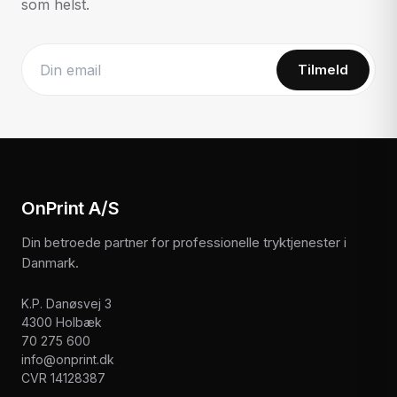
som helst.
Tilmeld
Website
OnPrint A/S
Din betroede partner for professionelle tryktjenester i
Danmark.
K.P. Danøsvej 3
4300 Holbæk
70 275 600
info@onprint.dk
CVR 14128387