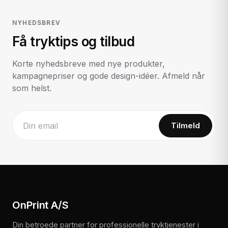
NYHEDSBREV
Få tryktips og tilbud
Korte nyhedsbreve med nye produkter,
kampagnepriser og gode design-idéer. Afmeld når
som helst.
Tilmeld
Website
OnPrint A/S
Din betroede partner for professionelle tryktjenester i