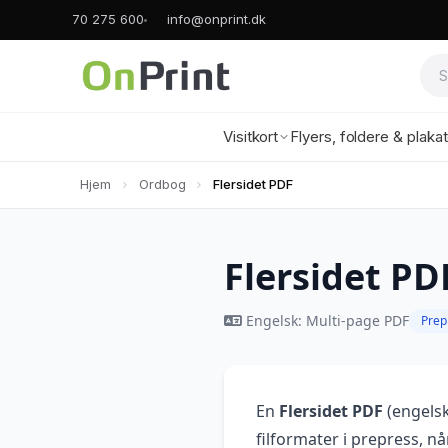
70 275 600
info@onprint.dk
Visitkort
Flyers, foldere & plaka
Hjem
Ordbog
Flersidet PDF
Flersidet PD
Engelsk: Multi-page PDF
Prep
En
Flersidet PDF
(engels
filformater i prepress, når