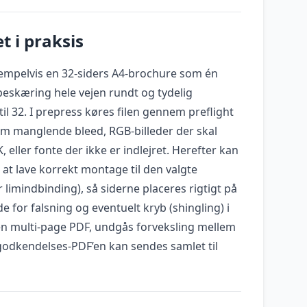
t i praksis
empelvis en 32-siders A4-brochure som én
eskæring hele vejen rundt og tydelig
til 32. I prepress køres filen gennem preflight
 som manglende bleed, RGB-billeder der skal
 eller fonte der ikke er indlejret. Herefter kan
 at lave korrekt montage til den valgte
r limindbinding), så siderne placeres rigtigt på
e for falsning og eventuelt kryb (shingling) i
i én multi-page PDF, undgås forveksling mellem
 godkendelses-PDF’en kan sendes samlet til