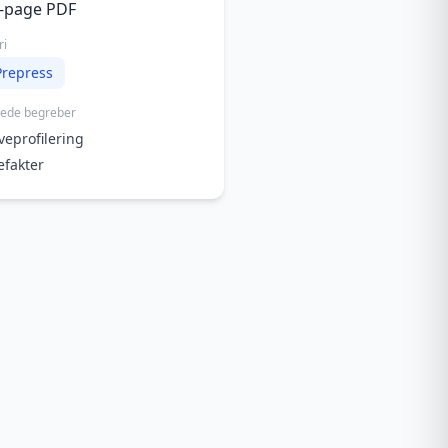
i-page PDF
ri
Prepress
rede begreber
veprofilering
efakter