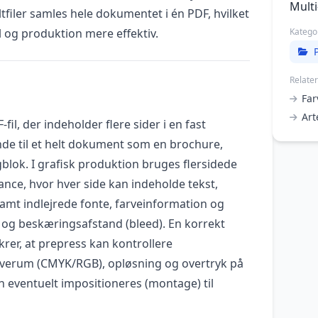
Mult
filer samles hele dokumentet i én PDF, hvilket
l og produktion mere effektiv.
Katego
Relate
Far
Art
fil, der indeholder flere sider i en fast
nde til et helt dokument som en brochure,
gblok. I grafisk produktion bruges flersidede
ance, hvor hver side kan indeholde tekst,
samt indlejrede fonte, farveinformation og
og beskæringsafstand (bleed). En korrekt
krer, at prepress kan kontrollere
farverum (CMYK/RGB), opløsning og overtryk på
ilen eventuelt impositioneres (montage) til