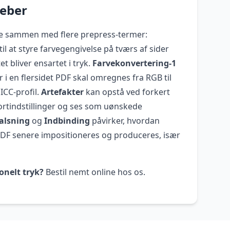
reber
te sammen med flere prepress-termer:
il at styre farvegengivelse på tværs af sider
 bliver ensartet i tryk.
Farvekonvertering-1
r i en flersidet PDF skal omregnes fra RGB til
ICC-profil.
Artefakter
kan opstå ved forkert
rtindstillinger og ses som uønskede
alsning
og
Indbinding
påvirker, hvordan
 PDF senere impositioneres og produceres, især
onelt tryk?
Bestil nemt online hos os.