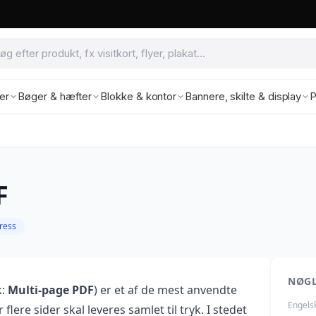
ter
Bøger & hæfter
Blokke & kontor
Bannere, skilte & display
P
F
ress
NØG
k:
Multi-page PDF
) er et af de mest anvendte
Engels
 flere sider skal leveres samlet til tryk. I stedet