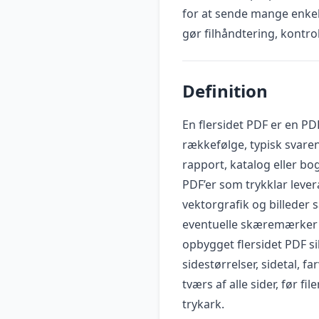
for at sende mange enkelt
gør filhåndtering, kontro
Definition
En flersidet PDF er en PDF-
rækkefølge, typisk svare
rapport, katalog eller bo
PDF’er som trykklar lever
vektorgrafik og billeder 
eventuelle skæremærker 
opbygget flersidet PDF si
sidestørrelser, sidetal, 
tværs af alle sider, før f
trykark.