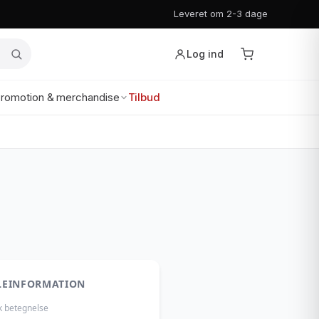
Leveret om 2-3 dage
Log ind
romotion & merchandise
Tilbud
LEINFORMATION
k betegnelse