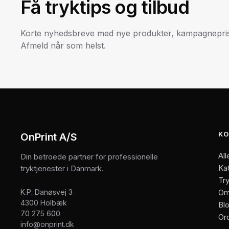
Få tryktips og tilbud
Korte nyhedsbreve med nye produkter, kampagneprise
Afmeld når som helst.
KO
OnPrint A/S
All
Din betroede partner for professionelle
Ka
tryktjenester i Danmark.
Try
K.P. Danøsvej 3
Om
4300 Holbæk
Bl
70 275 600
Or
info@onprint.dk