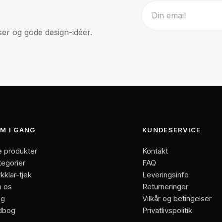
r og gode design-idéer.
Website
M I GANG
KUNDESERVICE
e produkter
Kontakt
tegorier
FAQ
kklar-tjek
Leveringsinfo
 os
Returneringer
og
Vilkår og betingelser
dbog
Privatlivspolitik