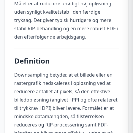
Målet er at reducere unødigt høj opløsning
uden synligt kvalitetstab i den færdige
tryksag. Det giver typisk hurtigere og mere
stabil RIP-behandling og en mere robust PDF i
den efterfølgende arbejdsgang.
Definition
Downsampling betyder, at et billede eller en
rastergrafik nedskaleres i opløsning ved at
reducere antallet af pixels, så den effektive
billedopløsning (angivet i PPI og ofte relateret
til trykkrav i DPI) bliver lavere. Formålet er at
mindske datamængden, så filstørrelsen
reduceres og RIP-processering samt PDF-
håndtering bliver mere effektiv—uden at gå