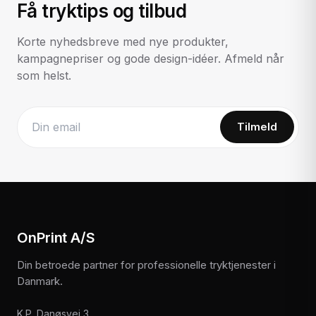
Få tryktips og tilbud
Korte nyhedsbreve med nye produkter,
kampagnepriser og gode design-idéer. Afmeld når
som helst.
Tilmeld
Website
OnPrint A/S
Din betroede partner for professionelle tryktjenester i
Danmark.
K.P. Danøsvej 3