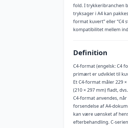
fold. I trykkeribranchen 
tryksager i A4 kan pakkes
format kuvert” eller “C4 
kompatibilitet mellem in
Definition
C4-format (engelsk: C4 fo
primært er udviklet til k
Et C4-format måler 229 ×
(210 × 297 mm) fladt, dvs.
C4-format anvendes, når
forsendelse af A4-dokumen
kan være uønsket af hens
efterbehandling. C-serie