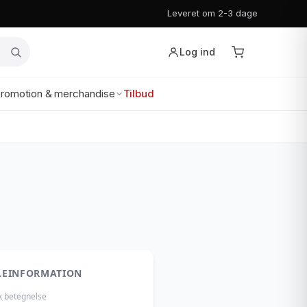
Leveret om 2-3 dage
Log ind
romotion & merchandise
Tilbud
LEINFORMATION
k betegnelse