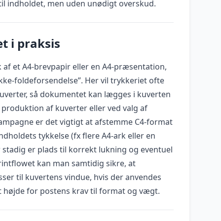
k til indholdet, men uden unødigt overskud.
t i praksis
k af et A4-brevpapir eller en A4-præsentation,
ke-foldeforsendelse”. Her vil trykkeriet ofte
uverter, så dokumentet kan lægges i kuverten
 produktion af kuverter eller ved valg af
kampagne er det vigtigt at afstemme C4-format
holdets tykkelse (fx flere A4-ark eller en
 stadig er plads til korrekt lukning og eventuel
rintflowet kan man samtidig sikre, at
ser til kuvertens vindue, hvis der anvendes
t højde for postens krav til format og vægt.