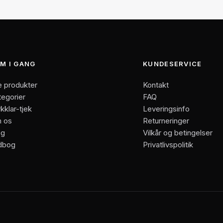
M I GANG
KUNDESERVICE
e produkter
Kontakt
tegorier
FAQ
kklar-tjek
Leveringsinfo
 os
Returneringer
og
Vilkår og betingelser
dbog
Privatlivspolitik