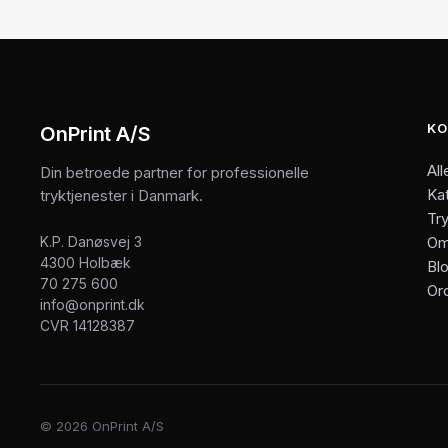
KO
OnPrint A/S
All
Din betroede partner for professionelle
Ka
tryktjenester i Danmark.
Try
K.P. Danøsvej 3
Om
4300 Holbæk
Bl
70 275 600
Or
info@onprint.dk
CVR 14128387
© 2026 OnPrint A/S