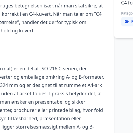
C4 f
bruges betegnelsen især, når man skal sikre, at
 korrekt i en C4-kuvert. Når man taler om “C4
Katego
størrelse”, handler det derfor typisk om
dhold og kuvert.
rmat) er en del af ISO 216 C-serien, der
uverter og emballage omkring A- og B-formater.
 324 mm og er designet til at rumme et A4-ark
 uden at arket foldes. I praksis betyder det, at
 man ønsker en præsentabel og sikker
ter, brochurer eller printede bilag, hvor fold
yn til læsbarhed, præsentation eller
n ligger størrelsesmæssigt mellem A- og B-