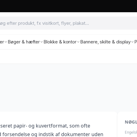
ter
Bøger & hæfter
Blokke & kontor
Bannere, skilte & display
P
NØG
iseret papir- og kuvertformat, som ofte
Engels
d forsendelse og indstik af dokumenter uden