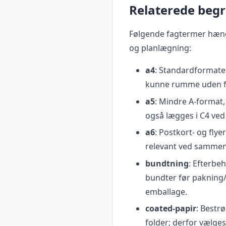
Relaterede beg
Følgende fagtermer hæn
og planlægning:
a4
: Standardformatet
kunne rumme uden f
a5
: Mindre A-format,
også lægges i C4 ved
a6
: Postkort- og fly
relevant ved sammenl
bundtning
: Efterbe
bundter før pakning/
emballage.
coated-papir
: Bestr
folder; derfor vælge