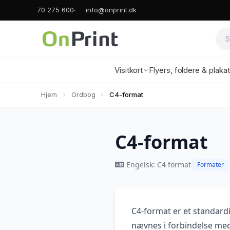
70 275 600
info@onprint.dk
Visitkort
Flyers, foldere & plaka
Hjem
Ordbog
C4-format
C4-format
Engelsk: C4 format
Formater
C4-format er et standard
nævnes i forbindelse me