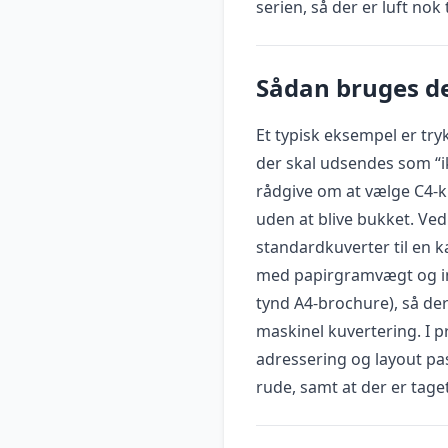
serien, så der er luft no
Sådan bruges de
Et typisk eksempel er try
der skal udsendes som “ik
rådgive om at vælge C4-k
uden at blive bukket. Ved
standardkuverter til en 
med papirgramvægt og ind
tynd A4-brochure), så der
maskinel kuvertering. I p
adressering og layout pas
rude, samt at der er tage