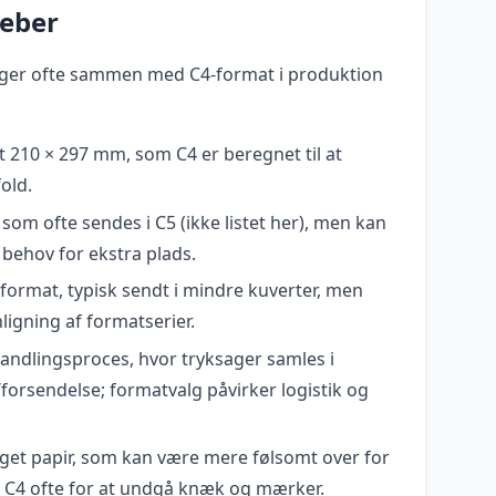
reber
ger ofte sammen med C4-format i produktion
 210 × 297 mm, som C4 er beregnet til at
old.
 som ofte sendes i C5 (ikke listet her), men kan
 behov for ekstra plads.
erformat, typisk sendt i mindre kuverter, men
igning af formatserier.
handlingsproces, hvor tryksager samles i
forsendelse; formatvalg påvirker logistik og
øget papir, som kan være mere følsomt over for
s C4 ofte for at undgå knæk og mærker.