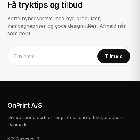
Få tryktips og tilbud
Korte nyhedsbreve med nye produkter,
kampagnepriser og gode design-idéer. Afmeld når
som helst.
Tilmeld
Website
OnPrint A/S
Din betroede partner for professionelle tryktjenester i
Danmark.
K.P. Danøsvej 3