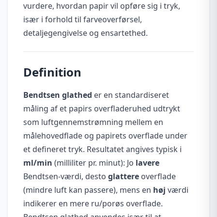
vurdere, hvordan papir vil opføre sig i tryk,
især i forhold til farveoverførsel,
detaljegengivelse og ensartethed.
Definition
Bendtsen glathed
er en standardiseret
måling af et papirs overfladeruhed udtrykt
som luftgennemstrømning mellem en
målehovedflade og papirets overflade under
et defineret tryk. Resultatet angives typisk i
ml/min
(milliliter pr. minut): Jo
lavere
Bendtsen-værdi, desto
glattere
overflade
(mindre luft kan passere), mens en
høj
værdi
indikerer en mere ru/porøs overflade.
Bendtsen glathed anvendes især til at