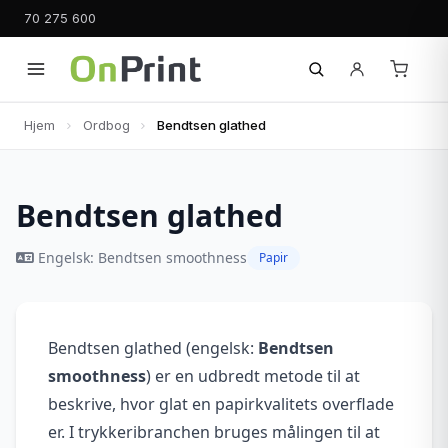
70 275 600
Hjem
Ordbog
Bendtsen glathed
Bendtsen glathed
Engelsk: Bendtsen smoothness
Papir
Bendtsen glathed (engelsk:
Bendtsen
smoothness
) er en udbredt metode til at
beskrive, hvor glat en papirkvalitets overflade
er. I trykkeribranchen bruges målingen til at