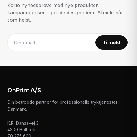
Korte nyhedsbreve med nye produkter,
kampagnepriser og gode design-idéer. Afmeld når
som helst.
Tilmeld
Website
OnPrint A/S
Din betroede partner for professionelle tryktjenester i
Danmark.
K.P. Danøsvej 3
4300 Holbæk
70 275 600