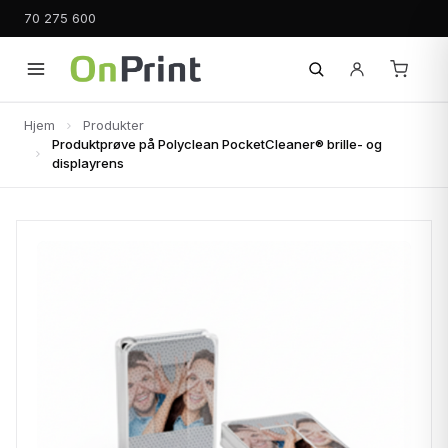
70 275 600
Hjem
Produkter
Produktprøve på Polyclean PocketCleaner® brille- og
displayrens