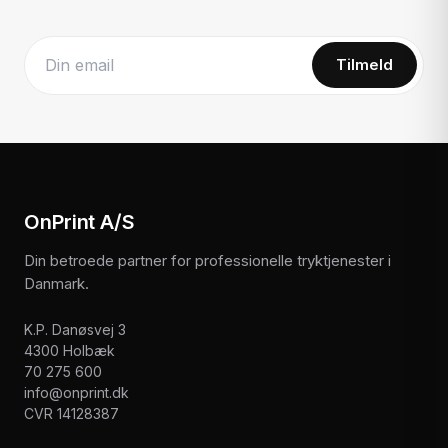
Tilmeld
Website
OnPrint A/S
Din betroede partner for professionelle tryktjenester i
Danmark.
K.P. Danøsvej 3
4300 Holbæk
70 275 600
info@onprint.dk
CVR 14128387