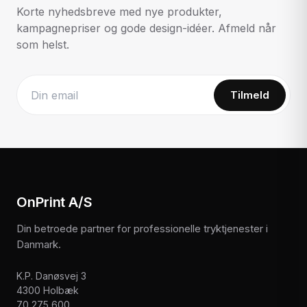
Korte nyhedsbreve med nye produkter,
kampagnepriser og gode design-idéer. Afmeld når
som helst.
Tilmeld
Website
OnPrint A/S
Din betroede partner for professionelle tryktjenester i
Danmark.
K.P. Danøsvej 3
4300 Holbæk
70 275 600