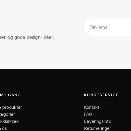
r og gode design-idéer.
Website
M I GANG
KUNDESERVICE
e produkter
Kontakt
tegorier
FAQ
kklar-tjek
Leveringsinfo
 os
Returneringer