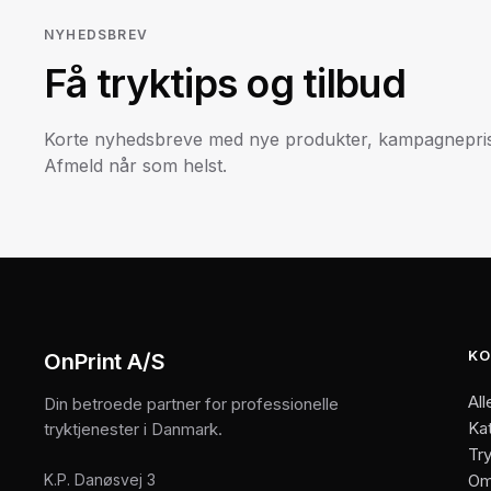
NYHEDSBREV
Få tryktips og tilbud
Korte nyhedsbreve med nye produkter, kampagneprise
Afmeld når som helst.
KO
OnPrint A/S
All
Din betroede partner for professionelle
Ka
tryktjenester i Danmark.
Try
K.P. Danøsvej 3
Om