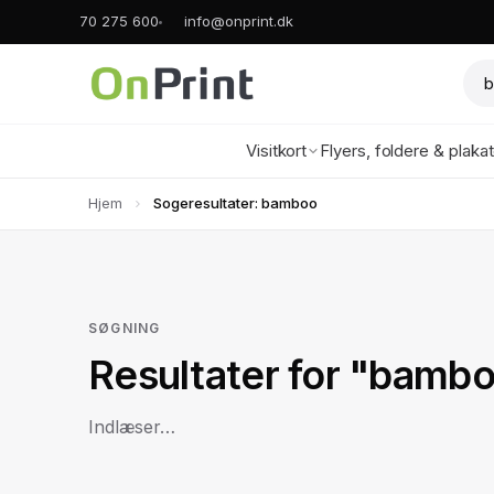
70 275 600
info@onprint.dk
Visitkort
Flyers, foldere & plaka
Hjem
Sogeresultater: bamboo
SØGNING
Resultater for "bamb
Indlæser…