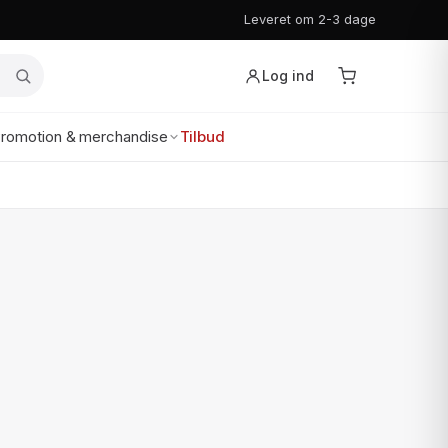
Leveret om 2-3 dage
Log ind
romotion & merchandise
Tilbud