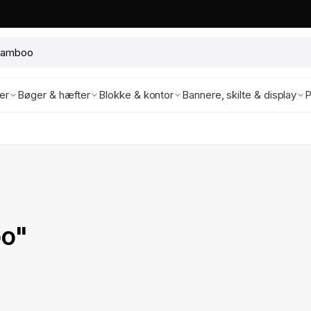
ter
Bøger & hæfter
Blokke & kontor
Bannere, skilte & display
P
oo"