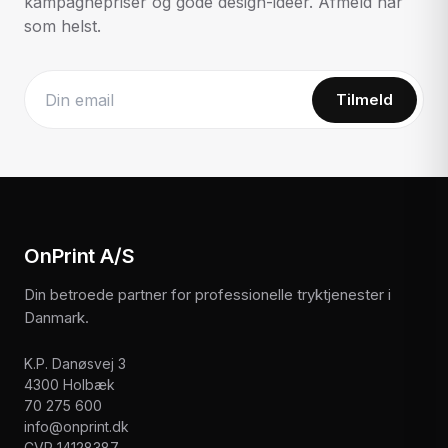
kampagnepriser og gode design-idéer. Afmeld når
som helst.
Tilmeld
Website
OnPrint A/S
Din betroede partner for professionelle tryktjenester i
Danmark.
K.P. Danøsvej 3
4300 Holbæk
70 275 600
info@onprint.dk
CVR 14128387