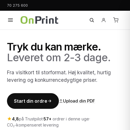
70 275 600
Tryk du kan mærke.
Leveret om 2-3 dage.
Fra visitkort til storformat. Høj kvalitet, hurtig
levering og konkurrencedygtige priser.
Start din ordre
Upload din PDF
★
4,8
på Trustpilot
57+
ordrer i denne uge
CO₂-kompenseret levering
Fra 295 kr