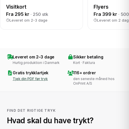
Visitkort
Flyers
Fra 295 kr
Fra 399 kr
· 250 stk
· 500
Leveret om 2-3 dage
Leveret om 2 da
Leveret om 2–3 dage
Sikker betaling
Hurtig produktion i Danmark
Kort · Faktura
Gratis trykklartjek
116+ ordrer
Tjek din PDF før tryk
den seneste måned hos
OnPrint A/S
FIND DET RIGTIGE TRYK
Hvad skal du have trykt?