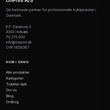
OnPrint A/S
Din betroede partner for professionelle tryktjenester i
Danmark.
K.P. Danøsvej 3
4300 Holbæk
70 275 600
info@onprint.dk
CVR 14128387
KOM I GANG
Alle produkter
Kategorier
Trykklar-tjek
Om os
Blog
Ordbog